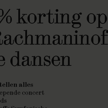
% korting op
Rachmaninof
e dansen
tellen alles
lepende concert
nds