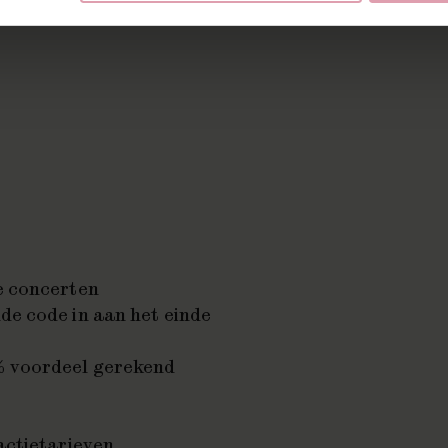
de concerten
de code in aan het einde
% voordeel gerekend
 actietarieven