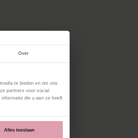
Over
 media te bieden en om ons
ze partners voor social
nformatie die u aan ze heeft
Alles toestaan