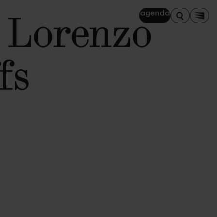
 Lorenzo
agenda
Zoeken
Men
fs