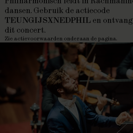
Philharmonisch leidt in Rachmanin
dansen
. Gebruik de actiecode
TEUNGIJSXNEDPHIL
en ontvang
dit concert.
Zie actievoorwaarden onderaan de pagina.