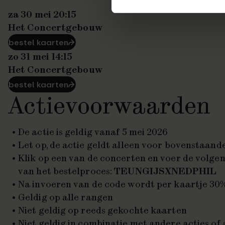
za 30 mei 20:15
Het Concertgebouw
bestel kaarten
⮫
zo 31 mei 14:15
Het Concertgebouw
bestel kaarten
⮫
Actievoorwaarden
De actie is geldig vanaf 5 mei 2026
Let op, de actie geldt alleen voor bovenstaan
Klik op een van de concerten en voer de volgen
van het bestelproces:
TEUNGIJSXNEDPHIL
Na invoeren van de code wordt per kaartje 30
Geldig op alle rangen
Niet geldig op reeds gekochte kaarten
Niet geldig in combinatie met andere acties of