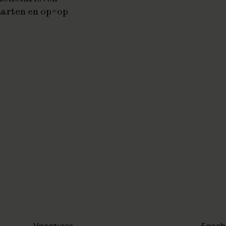
aarten en op=op
Vacatures
Faceb