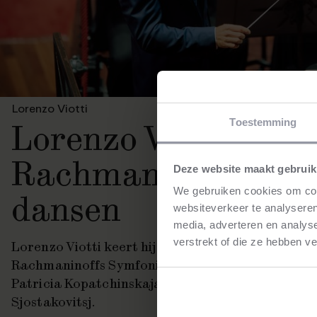
Lorenzo Viotti
Toestemming
Lorenzo Viotti met
Rachmaninoffs Sym
Deze website maakt gebruik
We gebruiken cookies om cont
dansen
websiteverkeer te analyseren
media, adverteren en analys
verstrekt of die ze hebben v
Lorenzo Viotti keert hij terug bij het Nederland
Rachmaninoffs
Symfonische dansen
. De tempera
Patricia Kopatchinskaja debuteert met het
Tweed
Sjostakovitsj.