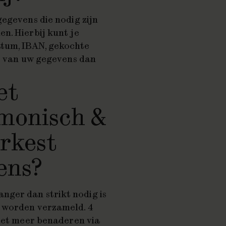
gegevens die nodig zijn
n. Hierbij kunt je
tum, IBAN, gekochte
ht van uw gegevens dan
et
monisch &
rkest
ens?
ger dan strikt nodig is
s worden verzameld. 4
niet meer benaderen via