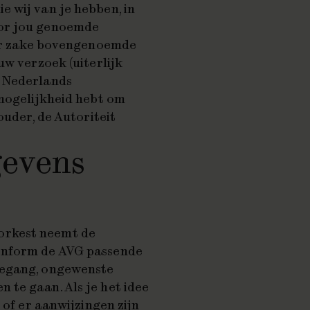
 wij van je hebben, in
oor jou genoemde
ter zake bovengenoemde
uw verzoek (uiterlijk
& Nederlands
 mogelijkheid hebt om
ouder, de Autoriteit
gevens
orkest neemt de
onform de AVG passende
oegang, ongewenste
te gaan. Als je het idee
 of er aanwijzingen zijn