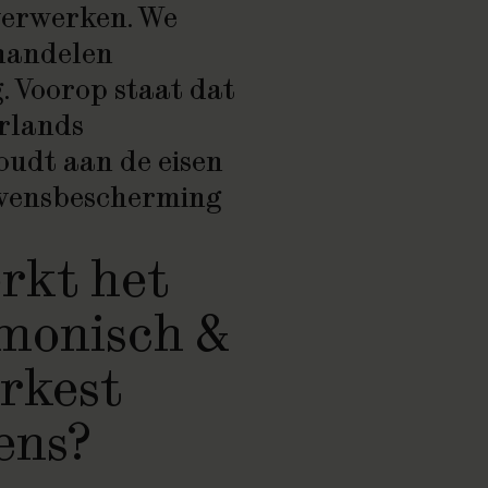
verwerken. We
ehandelen
. Voorop staat dat
rlands
oudt aan de eisen
evensbescherming
rkt het
monisch &
rkest
ens?