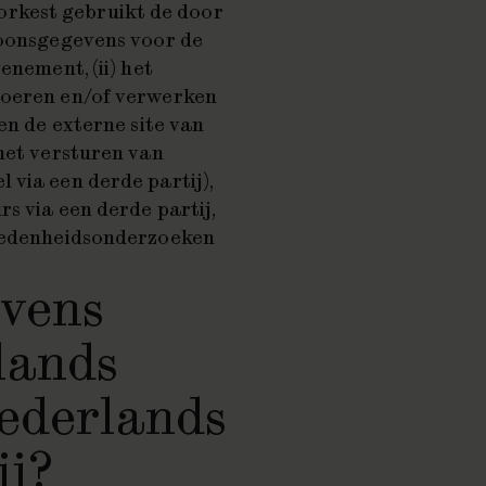
rkest gebruikt de door
soonsgegevens voor de
enement, (ii) het
voeren en/of verwerken
en de externe site van
 het versturen van
 via een derde partij),
s via een derde partij,
vredenheidsonderzoeken
vens
lands
ederlands
ij?