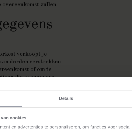
ste overeenkomst zullen
gegevens
rkest verkoopt je
d aan derden verstrekken
vereenkomst of om te
ijven die je gegevens
rwerkersovereenkomst om
en vertrouwelijkheid van
Details
ands Kamerorkest blijft
 van cookies
ent en advertenties te personaliseren, om functies voor social