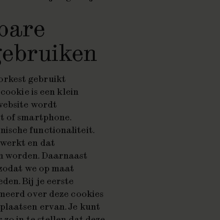
kbare
 gebruiken
rkest gebruikt
cookie is een klein
website wordt
t of smartphone.
sche functionaliteit.
 werkt en dat
en worden. Daarnaast
 zodat we op maat
en. Bij je eerste
rmeerd over deze cookies
plaatsen ervan. Je kunt
zo in te stellen dat deze