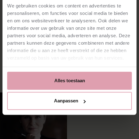
Amsterdam
We gebruiken cookies om content en advertenties te
Prijs
personaliseren, om functies voor social media te bieden
€35.00 - €71.00
Programma
en om ons websiteverkeer te analyseren. Ook delen we
Järventausta - Bacchanale (Nederlandse Première)
informatie over uw gebruik van onze site met onze
Dvořák - Vioolconcert
R. Strauss - Don Juan
partners voor social media, adverteren en analyse. Deze
Mahler - Symfonie nr. 10 (Adagio)
partners kunnen deze gegevens combineren met andere
Orkest
Nederlands Philharmonisch
informatie die u aan ze heeft verstrekt of die ze hebben
verzameld op basis van uw gebruik van hun services.
Uitvoerenden
Alles toestaan
Eva Ollikainen
Aanpassen
Dirigent
lees meer
⮫