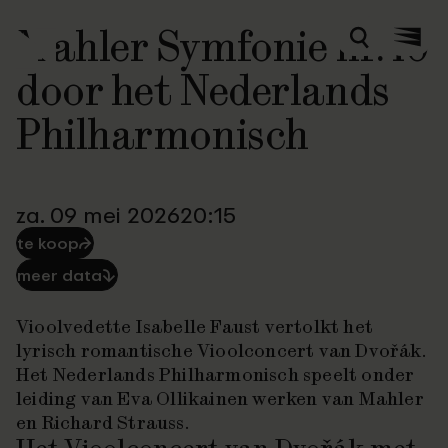
Mahler Symfonie nr. 10
Zoeken
Menu
door het Nederlands
Philharmonisch
za. 09 mei 2026
20:15
te koop
⮫
meer data
⮯
Vioolvedette Isabelle Faust vertolkt het
lyrisch romantische
Vioolconcert
van Dvořák.
Het Nederlands Philharmonisch speelt onder
leiding van Eva Ollikainen werken van Mahler
en Richard Strauss.