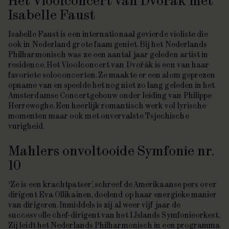
Het Vioolconcert van Dvořák met
Isabelle Faust
Isabelle Faust is een internationaal gevierde violiste die
ook in Nederland grote faam geniet. Bij het Nederlands
Philharmonisch was ze een aantal jaar geleden artist in
residence. Het
Vioolconcert
van Dvořák is een van haar
favoriete soloconcerten. Ze maakte er een alom geprezen
opname van en speelde het nog niet zo lang geleden in het
Amsterdamse Concertgebouw onder leiding van Philippe
Herreweghe. Een heerlijk romantisch werk vol lyrische
momenten maar ook met onvervalste Tsjechische
vurigheid.
Mahlers onvoltooide Symfonie nr.
10
‘Ze is een krachtpatser’, schreef de Amerikaanse pers over
dirigent Eva Ollikainen, doelend op haar energieke manier
van dirigeren. Inmiddels is zij al weer vijf jaar de
succesvolle chef-dirigent van het IJslands Symfonieorkest.
Zij leidt het Nederlands Philharmonisch in een programma