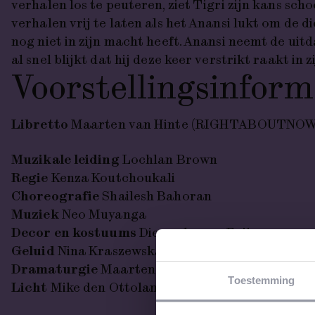
verhalen los te peuteren, ziet Tigri zijn kans scho
verhalen vrij te laten als het Anansi lukt om de di
nog niet in zijn macht heeft. Anansi neemt de uit
al snel blijkt dat hij deze keer verstrikt raakt in z
Voorstellings­inform
Libretto
Maarten van Hinte (RIGHTABOUTNOW 
Muzikale leiding
Lochlan Brown
Regie
Kenza Koutchoukali
Choreografie
Shailesh Bahoran
Muziek
Neo Muyanga
Decor en kostuums
Dieuweke van Reij
Geluid
Nina Kraszewska
Dramaturgie
Maarten van Hinte, Wout van Ton
Toestemming
Licht
Mike den Ottolander