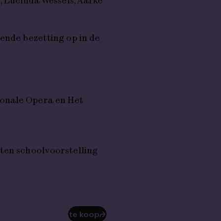
*, Lucinda Wessels, Aafke
ende bezetting op in de
ionale Opera en Het
ten schoolvoorstelling
te koop
⮫