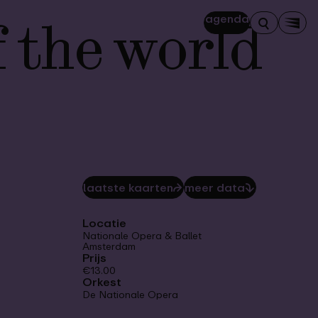
f the world
agenda
Zoeken
Men
laatste kaarten
⮫
meer data
⮯
Locatie
Nationale Opera & Ballet
Amsterdam
Prijs
€13.00
Orkest
De Nationale Opera