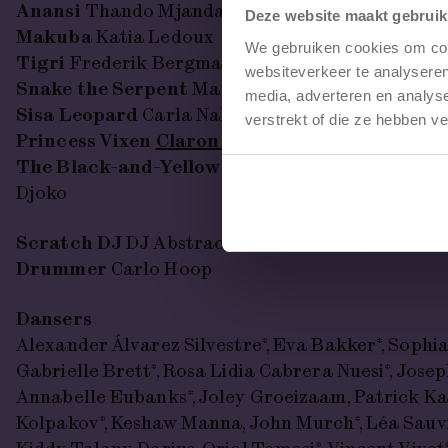
Anansi
Thando Mjandana
Deze website maakt gebruik
Makuba
Katia Ledoux
We gebruiken cookies om cont
Tigri
Frederik Bergman
websiteverkeer te analyseren
Snake the Serpent
Martin Mkhize
media, adverteren en analys
Sisa Leopard
Carla Nahadi Babelegoto
verstrekt of die ze hebben v
Princess Vixen
Claron McFadden
The Black-and-Yellow Hornets
Liza Lozica, Sab
Djoko
Scratch DJ
DJ Abstract (Gestow Power)
Drummer
Carlo Hoop
Dansers
Alexander Álvarez Silvestre*, Eva Bakker*, Sophia B
Gabrielle Brett*, Rosa Lidia Cabrera Nuesi*, Josep
Annabelle Eubanks*, Joley Groeizaam, Patrick Kar
Kolpakov*, Keshaw Manna, John Murch*, Léa Sauvi