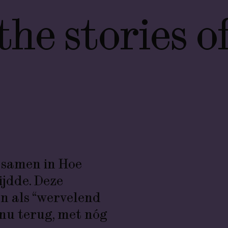
he stories o
 samen in
Hoe
ijdde
. Deze
en als “wervelend
 nu terug, met nóg