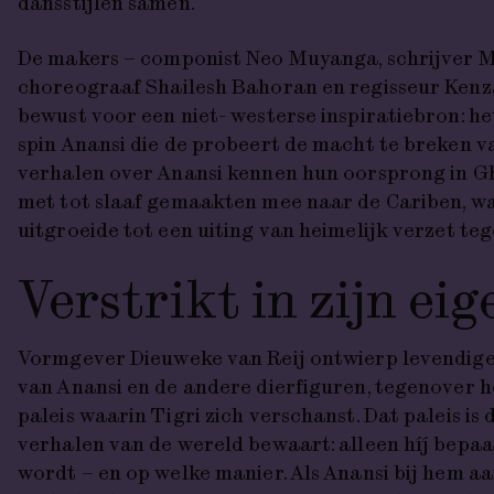
dansstijlen samen.
De makers – componist Neo Muyanga, schrijver M
choreograaf Shailesh Bahoran en regisseur Kenz
bewust voor een niet- westerse inspiratiebron: het
spin Anansi die de probeert de macht te breken va
verhalen over Anansi kennen hun oorsprong in G
met tot slaaf gemaakten mee naar de Cariben, wa
uitgroeide tot een uiting van heimelijk verzet t
Verstrikt in zijn ei
Vormgever Dieuweke van Reij ontwierp levendige
van Anansi en de andere dierfiguren, tegenover h
paleis waarin Tigri zich verschanst. Dat paleis is 
verhalen van de wereld bewaart: alleen híj bepaa
wordt – en op welke manier. Als Anansi bij hem aa