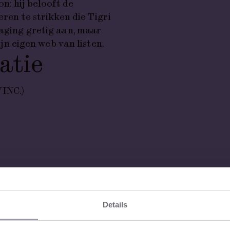
on: hij belooft de
eren te strikken die Tigri
daging gretig aan, maar
ijn eigen web van listen.
atie
INC.)
geren en Naomi Teekens
Details