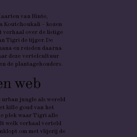
aarten van Hinte,
a Koutchoukali – kozen
 verhaal over de listige
n Tigri de tijger. De
hana en reisden daarna
ar deze vertelcultuur
egen de plantagehouders.
gen web
 urban jungle als wereld
et kille goud van het
de plek waar Tigri alle
lt welk verhaal verteld
nklopt om met vlijerij de