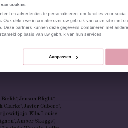
 van cookies
ent en advertenties te personaliseren, om functies voor social
. Ook delen we informatie over uw gebruik van onze site met on
e. Deze partners kunnen deze gegevens combineren met andere i
erzameld op basis van uw gebruik van hun services.
ra El Bahri Khatri, Vanel
Aanpassen
ielik*, Jenson Blight*,
h Clarke*, Javier Cubero*,
ijowidjojo, Ella Louise
gnon*, Amber Skaggs*,