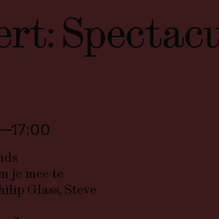
rt: Spectacu
—17:00
nds
m je mee te
ilip Glass, Steve