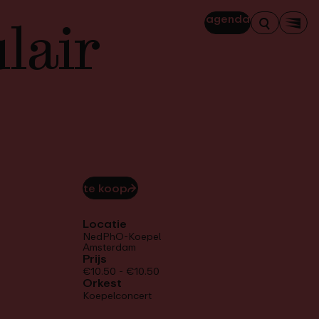
lair
agenda
Zoeken
Men
te koop
⮫
Locatie
NedPhO-Koepel
Amsterdam
Prijs
€10.50 - €10.50
Orkest
Koepelconcert