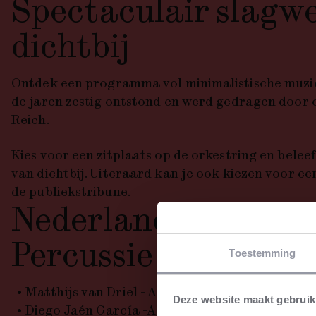
Spectaculair slagw
dichtbij
Ontdek een programma vol
minimalistische muzi
de jaren zestig ontstond en werd gedragen door 
Reich.
Kies voor een zitplaats op de orkestring en bele
van dichtbij. Uiteraard kan je ook kiezen voor e
de publiekstribune.
Nederlands Philha
Percussie Ensemble
Toestemming
Matthijs van Driel - Aanvoerder Slagwerk
Deze website maakt gebruik
Diego Jaén García -Aanvoerder Slagwerk