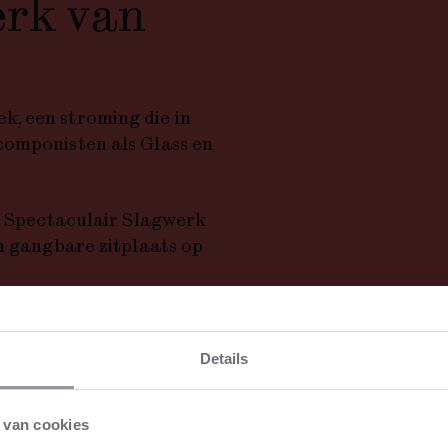
erk van
ek,
een stroming die in
componisten als Glass en
ef Spectaculair Slagwerk
en gangbare zitplaats op
rmonisch
Details
 van cookies