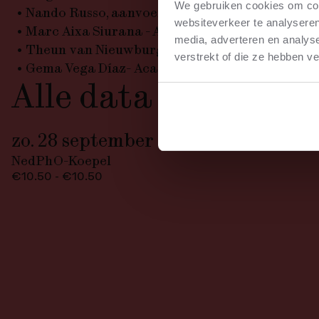
We gebruiken cookies om cont
Nando Russo, aanvoerder slagwerk
websiteverkeer te analyseren
Marc Aixa Siurana - Aanvoerder Pauken
media, adverteren en analys
Theun van Nieuwburg - Aanvoerder Pauken
verstrekt of die ze hebben v
Gema Vega Díaz- Academist Slagwerk
Alle data
zo. 28 september 2025
16:00
—17:00
NedPhO-Koepel
€10.50 - €10.50