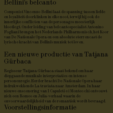
Bellini’s belcanto
Componist Vincenzo Bellini laat de spanning tussen liefde
en loyaliteit doorklinken in elke noot, terwijl hij ook de
innerlijke conflicten van de personages meesterlijk
blootlegt. Onder leiding van belcantospecialist Antonino
Fogliani brengen het Nederlands Philharmonisch, het Koor
van De Nationale Opera en een absolute sterrencast de
lyrische kracht van Bellini’s muziek tot leven.
Een nieuwe productie van Tatjana
Gürbaca
Regisseur Tatjana Gürbaca staat bekend om haar
diepgaande muzikale interpretaties en intense
personenregie. Eerder bracht De Nationale Opera haar
indrukwekkende
La traviata
naar Amsterdam. In haar
nieuwe enscenering van
I Capuleti e i Montecchi
ontvouwt
zich een Romeo en Julia-verhaal waarin de
onvoorwaardelijkheid van de romantiek wordt bevraagd.
Voorstellings­informatie