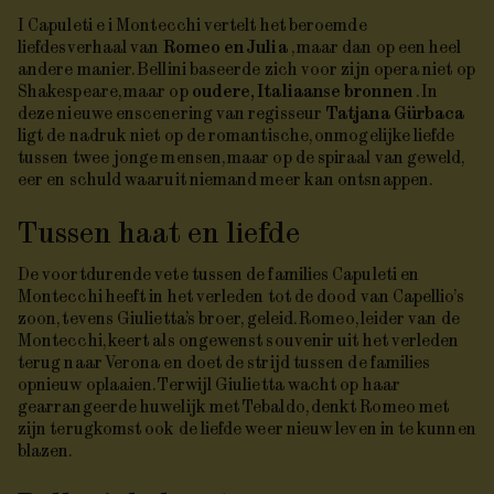
I Capuleti e i Montecchi
vertelt het beroemde
liefdesverhaal van
Romeo en Julia
, maar dan op een heel
andere manier. Bellini baseerde zich voor zijn opera niet op
Shakespeare, maar op
oudere, Italiaanse bronnen
. In
deze nieuwe enscenering van regisseur
Tatjana Gürbaca
ligt de nadruk niet op de romantische, onmogelijke liefde
tussen twee jonge mensen, maar op de spiraal van geweld,
eer en schuld waaruit niemand meer kan ontsnappen.
Tussen haat en liefde
De voortdurende vete tussen de families Capuleti en
Montecchi heeft in het verleden tot de dood van Capellio’s
zoon, tevens Giulietta’s broer, geleid. Romeo, leider van de
Montecchi, keert als ongewenst souvenir uit het verleden
terug naar Verona en doet de strijd tussen de families
opnieuw oplaaien. Terwijl Giulietta wacht op haar
gearrangeerde huwelijk met Tebaldo, denkt Romeo met
zijn terugkomst ook de liefde weer nieuw leven in te kunnen
blazen.