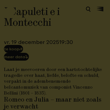
I Capuleti e i
Zoeken
Menu
Montecchi
vr. 19 december 2025
19:30
te koop
⮫
meer data
⮯
Laat je meevoeren door een hartstochtelijke
tragedie over haat, liefde, belofte en schuld,
verpakt in de adembenemende
belcantomuziek van componist Vincenzo
Bellini (1801 – 1835).
Romeo en Julia – maar niet zoals
je verwacht