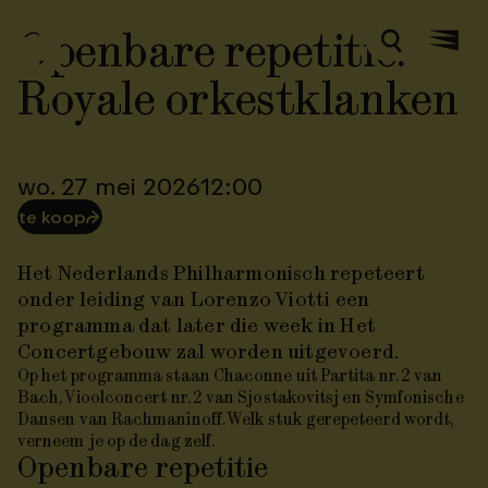
Openbare repetitie:
Zoeken
Menu
Royale orkestklanken
wo. 27 mei 2026
12:00
te koop
⮫
Het Nederlands Philharmonisch repeteert
onder leiding van Lorenzo Viotti een
programma dat later die week in Het
Concertgebouw zal worden uitgevoerd.
Op het programma staan
Chaconne uit Partita nr. 2
van
Bach,
Vioolconcert nr. 2
van Sjostakovitsj en
Symfonische
Dansen
van Rachmaninoff. Welk stuk gerepeteerd wordt,
verneem je op de dag zelf.
Openbare repetitie