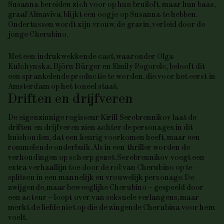
Susanna bereiden zich voor op hun bruiloft, maar hun baas,
graaf Almaviva, blijkt een oogje op Susanna te hebben.
Ondertussen wordt zijn vrouw, de gravin, verleid door de
jonge Cherubino.
Met een indrukwekkende cast, waaronder Olga
Kulchynska, Björn Bürger en Emily Pogorelc, belooft dit
een sprankelende productie te worden, die voor het eerst in
Amsterdam op het toneel staat.
Driften en drijfveren
De eigenzinnige regisseur Kirill Serebrennikov laat de
driften en drijfveren zien achter de personages in dit
huishouden, dat een keurig voorkomen heeft, maar een
rommelende onderbuik. Als in een thriller worden de
verhoudingen op scherp gezet. Serebrennikov voegt een
extra verhaallijn toe door de rol van Cherubino op te
splitsen in een mannelijk en vrouwelijk personage. De
zwijgende, maar beweeglijke Cherubino – gespeeld door
een acteur – loopt over van seksuele verlangens, maar
merkt de liefde niet op die de zingende Cherubina voor hem
voelt.