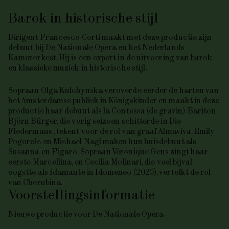
Barok in historische stijl
Dirigent Francesco Corti maakt met deze productie zijn
debuut bij De Nationale Opera en het Nederlands
Kamerorkest. Hij is een expert in de uitvoering van barok-
en klassieke muziek in historische stijl.
Sopraan Olga Kulchynska veroverde eerder de harten van
het Amsterdamse publiek in
Königskinder
en maakt in deze
productie haar debuut als la Contessa (de gravin). Bariton
Björn Bürger, die vorig seizoen schitterde in
Die
Fledermaus
, tekent voor de rol van graaf Almaviva. Emily
Pogorelc en Michael Nagl maken hun huisdebuut als
Susanna en Figaro. Sopraan Véronique Gens zingt haar
eerste Marcellina, en Cecilia Molinari, die veel bijval
oogstte als Idamante in
Idomeneo
(2025), vertolkt de rol
van Cherubina.
Voorstellings­informatie
Nieuwe productie voor De Nationale Opera