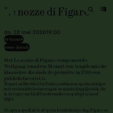
Le nozze di Figaro
Zoeken
Menu
do. 28 mei 2026
19:00
te koop
⮫
meer data
⮯
Met Le nozze di Figaro componeerde
Wolfgang Amadeus Mozart een tragikomische
klassieker die sinds de première in 1786 een
publieksfavoriet is.
Mozart en librettist Da Ponte combineren speelse intriges
met existentiële levensvragen en maatschappijkritiek, die
in de regie van Kirill Serebrennikov nog altijd actueel
blijkt.
De opera speelt zich af op één krankzinnige dag. Figaro en