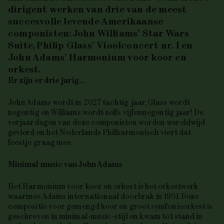
dirigent werken van drie van de meest
succesvolle levende Amerikaanse
componisten: John Williams’
Star Wars
Suite
, Philip
Glass’
Vioolconcert nr. 1
en
John Adams’
Harmonium voor koor en
orkest
.
Er zijn er drie jarig...
John Adams wordt in 2027 tachtig jaar, Glass wordt
negentig en Williams wordt zelfs vijfennegentig jaar! De
verjaardagen van deze componisten worden wereldwijd
gevierd en het Nederlands Philharmonisch viert dat
feestje graag mee.
Minimal
music
van John Adams
Het
Harmonium voor koor en orkest
is het orkestwerk
waarmee Adams internationaal doorbrak in 1981. Deze
compositie voor gemengd koor en groot symfonieorkest is
geschreven in minimal-music-stijl en kwam tot stand in