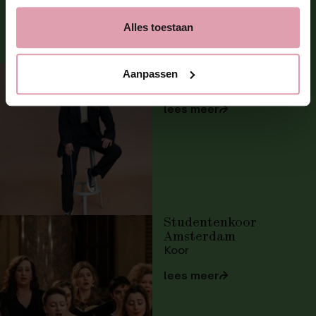
Alles toestaan
Uitvoerenden
Dalia Stasevska
Aanpassen
Dirigent
lees meer
⮫
Studentenkoor
Amsterdam
Koor
lees meer
⮫