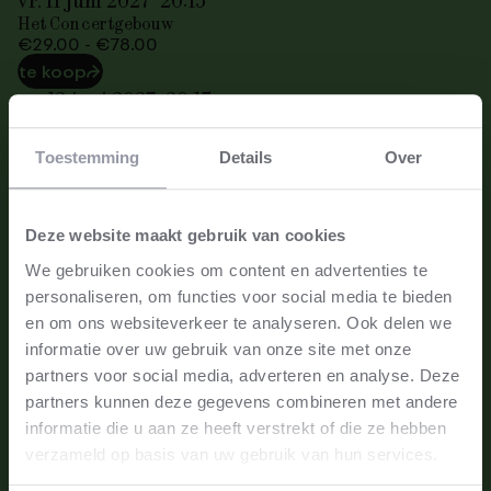
vr. 11 juni 2027
20:15
Het Concertgebouw
€29.00 - €78.00
te koop
⮫
za. 12 juni 2027
20:15
Het Concertgebouw
€29.00 - €78.00
Toestemming
Details
Over
te koop
⮫
Deze website maakt gebruik van cookies
Locatie
Het Concertgebouw
We gebruiken cookies om content en advertenties te
Grote Zaal
Amsterdam
personaliseren, om functies voor social media te bieden
Prijs
en om ons websiteverkeer te analyseren. Ook delen we
€29.00 - €78.00
Programma
informatie over uw gebruik van onze site met onze
Williams - Star Wars Suite
partners voor social media, adverteren en analyse. Deze
Glass - Vioolconcert nr. 1
Adams - Harmonium voor koor en orkest
partners kunnen deze gegevens combineren met andere
Orkest
informatie die u aan ze heeft verstrekt of die ze hebben
Nederlands Philharmonisch
verzameld op basis van uw gebruik van hun services.