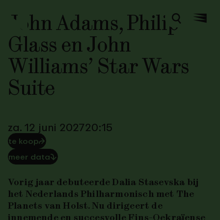
John Adams, Philip
Zoeken
Menu
Glass en John
Williams’ Star Wars
Suite
za. 12 juni 2027
20:15
te koop
⮫
meer data
⮯
Vorig jaar debuteerde
Dalia
Stasevska
bij
het
Nederlands
Philharmonisch
met
The
Planets
van Holst. Nu dirigeert de
innemende en succesvolle Fins-Oekraïense