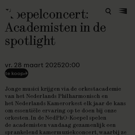
Koepelconcert:
Zoeken
Menu
Academisten in de
spotlight
vr. 28 maart 2025
20:00
te koop
⮫
Jonge musici krijgen via de orkestacademie
van het Nederlands Philharmonisch en
het Nederlands Kamerorkest elk jaar de kans
om essentiële ervaring op te doen bij onze
orkesten. In de NedPhO-Koepel spelen
de academisten vandaag gezamenlijk een
sprankelend kamermuziekconcert, waarbij ze