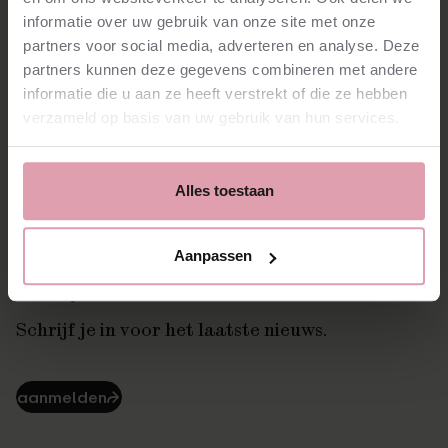
Prijs
informatie over uw gebruik van onze site met onze
€10.50
Orkest
partners voor social media, adverteren en analyse. Deze
Koepelconcert
partners kunnen deze gegevens combineren met andere
informatie die u aan ze heeft verstrekt of die ze hebben
verzameld op basis van uw gebruik van hun services.
Alles toestaan
Aanpassen
Stay tuned!
Schrijf je in voor het laatste nieuws.
aanmelden
⮫