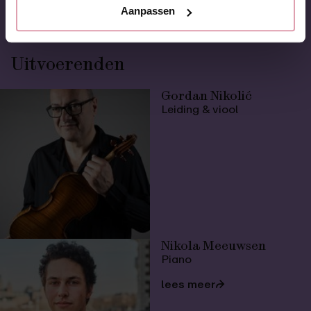
Aanpassen
Uitvoerenden
Gordan Nikolić
Leiding & viool
Nikola Meeuwsen
Piano
lees meer
⮫