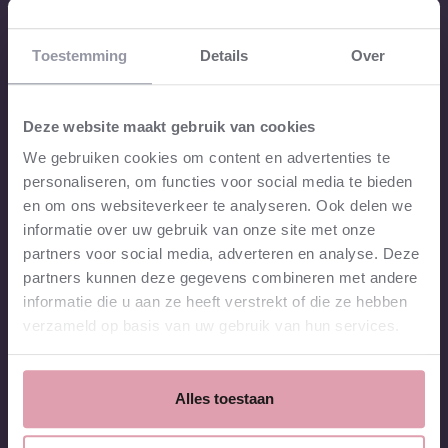
za. 22 mei 2027
20:15
Het Concertgebouw
Toestemming
Details
Over
€29.00 - €78.00
te koop
⮫
zo. 23 mei 2027
15:00
Deze website maakt gebruik van cookies
PHIL
We gebruiken cookies om content en advertenties te
te koop
⮫
personaliseren, om functies voor social media te bieden
za. 29 mei 2027
19:30
en om ons websiteverkeer te analyseren. Ook delen we
Chassé Theater Breda
informatie over uw gebruik van onze site met onze
Nog niet te koop
partners voor social media, adverteren en analyse. Deze
partners kunnen deze gegevens combineren met andere
Locatie
informatie die u aan ze heeft verstrekt of die ze hebben
PHIL
Haarlem
, Nederland
verzameld op basis van uw gebruik van hun services.
Programma
Beethoven - Grosse Fuge
Mozart - Pianoconcert nr. 23
Sack Kie - Opdrachtwerk (wereldpremière)
Alles toestaan
Ravel - Suite Ma mère l’oye
Orkest
Nederlands Kamerorkest