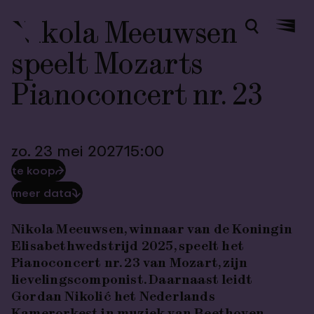
Nikola Meeuwsen
Zoeken
Menu
speelt Mozarts
Pianoconcert nr. 23
zo. 23 mei 2027
15:00
te koop
⮫
meer data
⮯
Nikola
Meeuwsen, winnaar van de Koningin
Elisabethwedstrijd 2025, speelt het
Pianoconcert nr. 23
van Mozart, zijn
lievelingscomponist. Daarnaast leidt
Gordan
Nikolić
het Nederlands
Kamerorkest in muziek van Beethoven,