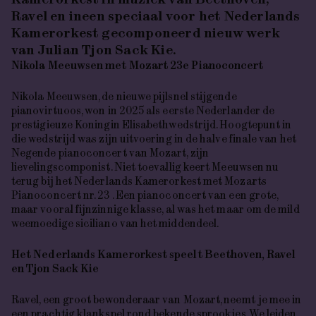
Ravel
en
ineen
speciaal voor het Nederlands
Kamerorkest gecomponeerd nieuw werk
van Julian Tjon Sack
Kie.
Nikola
Meeuwsen met Mozart 23e
Pianoconcert
Nikola Meeuwsen, de nieuwe pijlsnel stijgende
pianovirtuoos, won in 2025 als eerste Nederlander de
prestigieuze Koningin Elisabethwedstrijd. Hoogtepunt in
die wedstrijd was zijn uitvoering in de halve finale van het
Negende pianoconcert
van Mozart, zijn
lievelingscomponist. Niet toevallig keert Meeuwsen nu
terug bij het Nederlands Kamerorkest met Mozarts
Pianoconcert nr. 23
. Een pianoconcert van een grote,
maar vooral fijnzinnige klasse, al was het maar om de mild
weemoedige siciliano van het middendeel.
Het Nederlands Kamerorkest speelt Beethoven,
Ravel
en Tjon Sack
Kie
Ravel, een groot bewonderaar van Mozart, neemt je mee in
een prachtig klankspel rond bekende sprookjes. We leiden