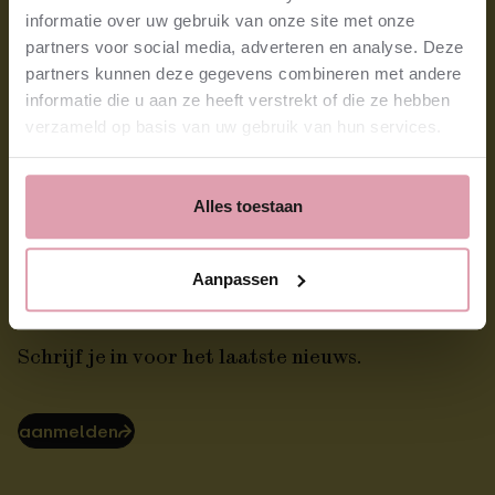
NedPhO-Koepel
Amsterdam
informatie over uw gebruik van onze site met onze
Orkest
partners voor social media, adverteren en analyse. Deze
Koepelconcert
partners kunnen deze gegevens combineren met andere
informatie die u aan ze heeft verstrekt of die ze hebben
verzameld op basis van uw gebruik van hun services.
Alles toestaan
Aanpassen
Stay tuned!
Schrijf je in voor het laatste nieuws.
aanmelden
⮫