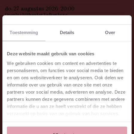
do. 27 augustus 2026
20:00
Openluchttheater Valkenburg
te koop
⮫
vr. 28 augustus 2026
20:30
Toestemming
Details
Over
Caprera Openluchttheater
te koop
⮫
Deze website maakt gebruik van cookies
We gebruiken cookies om content en advertenties te
Locatie
Caprera Openluchttheater
personaliseren, om functies voor social media te bieden
Bloemendaal
en om ons websiteverkeer te analyseren. Ook delen we
Programma
Rodrigo - Concerto de Aranjuez
informatie over uw gebruik van onze site met onze
De Falla - El amor brujo
partners voor social media, adverteren en analyse. Deze
Orkest
Nederlands Kamerorkest
partners kunnen deze gegevens combineren met andere
informatie die u aan ze heeft verstrekt of die ze hebben
verzameld op basis van uw gebruik van hun services.
Uitvoerenden