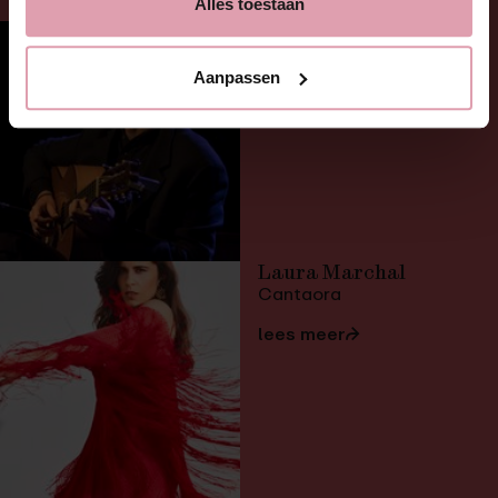
Alles toestaan
Pau Figueres
Gitaar
Aanpassen
lees meer
⮫
Laura Marchal
Cantaora
lees meer
⮫