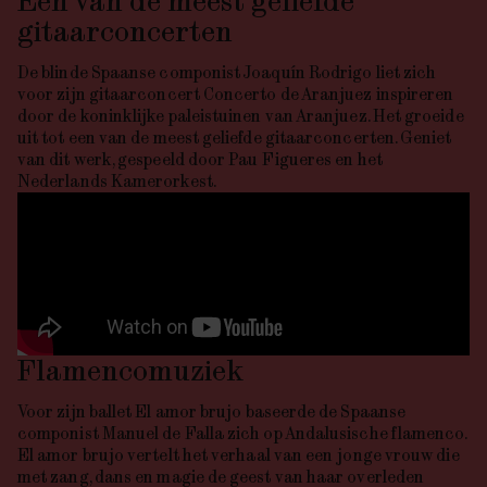
Een van de meest geliefde
gitaarconcerten
De blinde Spaanse componist Joaquín Rodrigo liet zich
voor zijn gitaarconcert
Concerto de Aranjuez
inspireren
door de koninklijke paleistuinen van Aranjuez. Het groeide
uit tot een van de meest geliefde gitaarconcerten. Geniet
van dit werk, gespeeld door Pau Figueres en het
Nederlands Kamerorkest.
Flamencomuziek
Voor zijn ballet
El
amor
brujo
baseerde de Spaanse
componist Manuel de Falla zich op Andalusische flamenco.
El
amor
brujo
vertelt het verhaal van een jonge vrouw die
met zang, dans en magie de geest van haar overleden