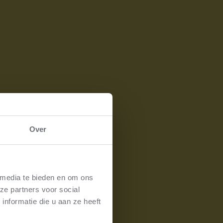
Over
 media te bieden en om ons
ze partners voor social
nformatie die u aan ze heeft