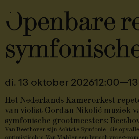
Openbare re
symfonisch
di. 13 oktober 2026
12:00
—13
Het Nederlands Kamerorkest repete
van violist Gordan Nikolić muziek 
symfonische grootmeesters: Beetho
Van Beethoven zijn
Achtste Symfonie
, die opvall
optimistisch is. Van Mahler een lyrisch vroeg-ro