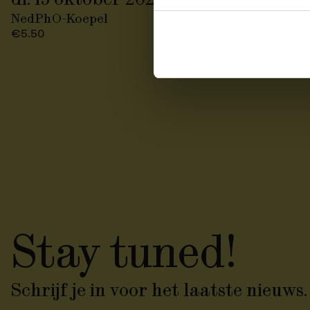
NedPhO-Koepel
€5.50
Stay tuned!
Schrijf je in voor het laatste nieuws.