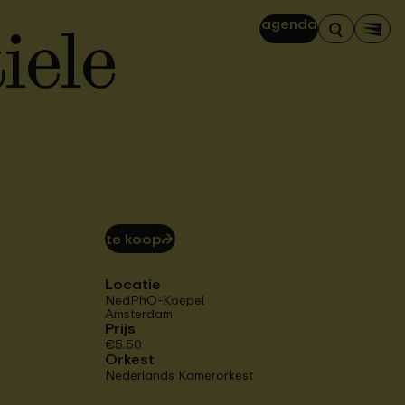
iele
agenda
Zoeken
Men
te koop
⮫
Locatie
NedPhO-Koepel
Amsterdam
Prijs
€5.50
Orkest
Nederlands Kamerorkest