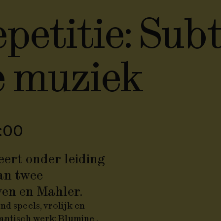
petitie: Subt
e muziek
:00
ert onder leiding
van twee
ven en Mahler.
end speels, vrolijk en
mantisch werk:
Blumine
.