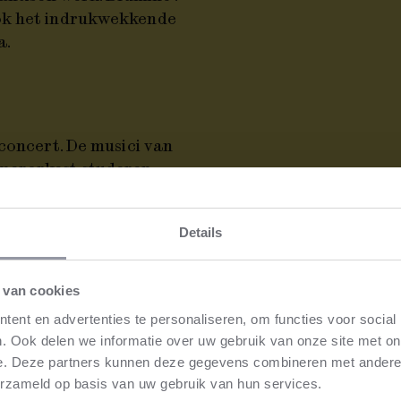
ok het indrukwekkende
a.
concert. De musici van
merorkest studeren
et openbaar. Neem een
selwerking tussen
Details
 De openbare repetitie
et concertprogramma dat
Welk stuk precies
 van cookies
ent en advertenties te personaliseren, om functies voor social
. Ook delen we informatie over uw gebruik van onze site met on
e. Deze partners kunnen deze gegevens combineren met andere i
erzameld op basis van uw gebruik van hun services.
te koop
⮫