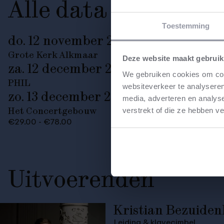
Alle data
Toestemming
do. 12 november 2026
20:15
Grote Kerk Alkmaar
Deze website maakt gebruik
za. 12 december 2026
20:00
We gebruiken cookies om cont
PHIL
websiteverkeer te analyseren
zo. 13 december 2026
14:15
media, adverteren en analys
Het Concertgebouw
verstrekt of die ze hebben v
€29.00 - €78.00
Uitvoerenden
Kristian Bezuide
Leiding & klavecimbel