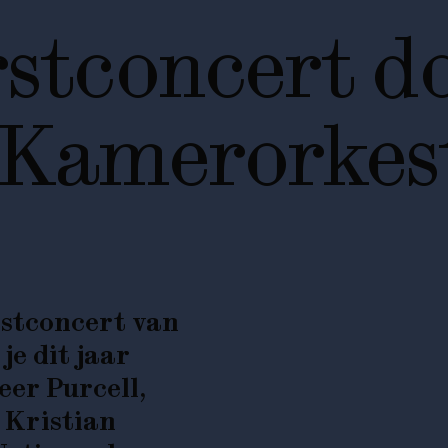
rstconcert d
 Kamerorkes
stconcert
van
e dit jaar
eer
Purcell,
Kristian