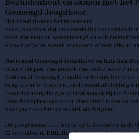
Bezuidenhout
en samen met het
Gemengd Jeugdkoor.
Het traditionele Kerstconcert
Kerst, een feest dat onlosmakelijk verbonden is m
feest dat mensen samenbrengt en ook muziek ve
elkaar; of je nu samen musiceert of met elkaar na
Nationaal Gemengd Jeugdkoor en Kristian Be
Geniet dit jaar van muziek van onder meer Purcel
Nationaal Gemengd jeugdkoor brengt het beste 
zangtalent te vinden is, en de muzikale leiding is
Bezuidenhout, die zijn debuut maakt bij het Ned
Deze fortepianospeler en klavecinist is een barok
paar jaar ook furore maakt als dirigent.
Dit programma is te horen op 11 december in de 
12 december in PHIL Haarlem en op 13 december 