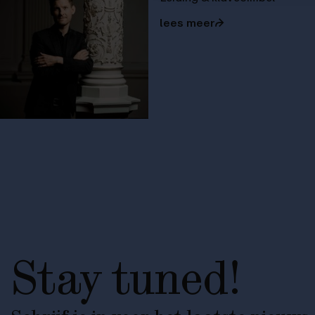
lees meer
⮫
Stay tuned!