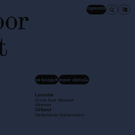
oor
agenda
Zoeken
Men
t
te koop
⮫
meer data
⮯
Locatie
Grote Kerk Alkmaar
Alkmaar
Orkest
Nederlands Kamerorkest