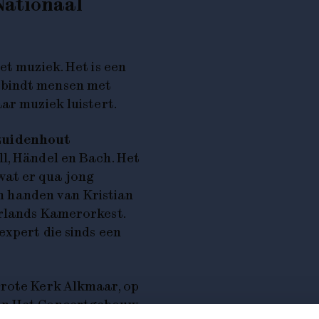
Nationaal
et muziek. Het is een
rbindt mensen met
ar muziek luistert.
zuidenhout
l, Händel en Bach. Het
wat er qua jong
 in handen van Kristian
erlands Kamerorkest.
expert die sinds een
Grote Kerk Alkmaar, op
in Het Concertgebouw.