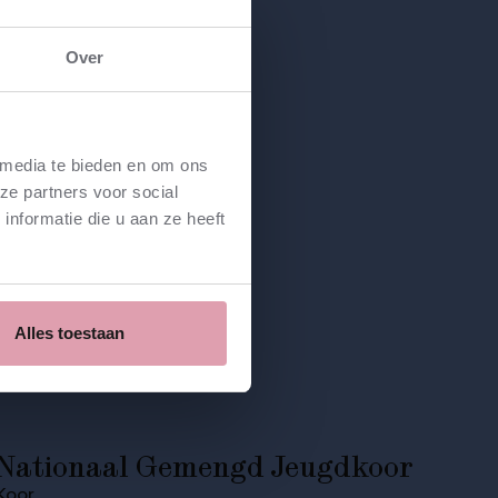
Over
 media te bieden en om ons
ze partners voor social
nformatie die u aan ze heeft
Alles toestaan
Nationaal Gemengd Jeugdkoor
Koor