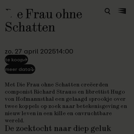
Die Frau ohne
Zoeken
Menu
Schatten
zo. 27 april 2025
14:00
te koop
⮫
meer data
⮯
Met
Die Frau ohne Schatten
creëerden
componist Richard Strauss en librettist Hugo
von Hofmannsthal een gelaagd sprookje over
twee koppels op zoek naar betekenisgeving en
nieuw leven in een kille en onvruchtbare
wereld.
De zoektocht naar diep geluk