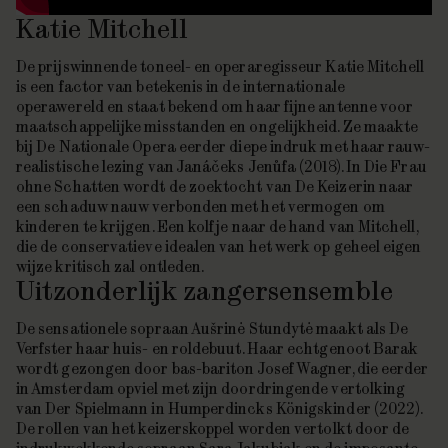
Katie Mitchell
De prijswinnende toneel- en operaregisseur Katie Mitchell
is een factor van betekenis in de internationale
operawereld en staat bekend om haar fijne antenne voor
maatschappelijke misstanden en ongelijkheid. Ze maakte
bij De Nationale Opera eerder diepe indruk met haar rauw-
realistische lezing van Janáčeks
Jenůfa
(2018). In
Die Frau
ohne Schatten
wordt de zoektocht van De Keizerin naar
een schaduw nauw verbonden met het vermogen om
kinderen te krijgen. Een kolfje naar de hand van Mitchell,
die de conservatieve idealen van het werk op geheel eigen
wijze kritisch zal ontleden.
Uitzonderlijk zangersensemble
De sensationele sopraan Aušrinė Stundytė maakt als De
Verfster haar huis- en roldebuut. Haar echtgenoot Barak
wordt gezongen door bas-bariton Josef Wagner, die eerder
in Amsterdam opviel met zijn doordringende vertolking
van Der Spielmann in Humperdincks
Königskinder
(2022).
De rollen van het keizerskoppel worden vertolkt door de