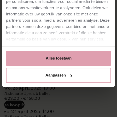
personaliseren, om functies voor social media te bieden
Barak der Färber
Josef Wagner
Sein Weib (Die Färberin)
Aušrinė Stundytė
en om ons websiteverkeer te analyseren. Ook delen we
Geisterbote
Sam Carl
informatie over uw gebruik van onze site met onze
partners voor social media, adverteren en analyse. Deze
Nederlands Philharmonisch
partners kunnen deze gegevens combineren met andere
informatie die u aan ze heeft verstrekt of die ze hebben
Koor van De Nationale Opera
verzameld op basis van uw gebruik van hun services.
Instudering Koor
Edward Ananian-Cooper
Alles toestaan
Nieuw Amsterdams Kinderkoor (onderdeel van Nieuw
Vocaal Amsterdam)
Alle data
Aanpassen
wo. 23 april 2025
19:00
Nationale Opera & Ballet
€23.00 - €168.00
te koop
⮫
zo. 27 april 2025
14:00
Nationale Opera & Ballet