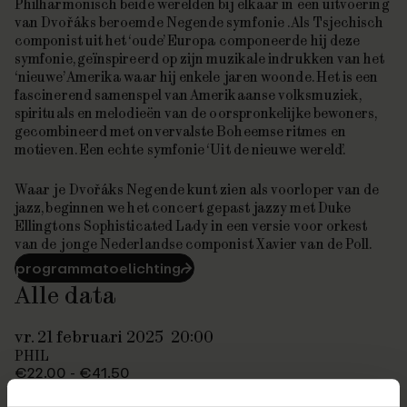
Philharmonisch beide werelden bij elkaar in een uitvoering
van Dvořáks beroemde
Negende symfonie
. Als Tsjechisch
componist uit het ‘oude’ Europa componeerde hij deze
symfonie, geïnspireerd op zijn muzikale indrukken van het
‘nieuwe’ Amerika waar hij enkele jaren woonde. Het is een
fascinerend samenspel van Amerikaanse volksmuziek,
spirituals en melodieën van de oorspronkelijke bewoners,
gecombineerd met onvervalste Boheemse ritmes en
motieven. Een echte symfonie ‘Uit de nieuwe wereld’.
Waar je Dvořáks
Negende
kunt zien als voorloper van de
jazz, beginnen we het concert gepast jazzy met Duke
Ellingtons
Sophisticated Lady
in een versie voor orkest
van de jonge Nederlandse componist Xavier van de Poll.
programmatoelichting
⮫
Alle data
vr. 21 februari 2025
20:00
PHIL
€22.00 - €41.50
te koop
⮫