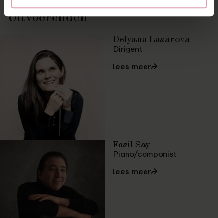
Uitvoerenden
Delyana Lazarova
Dirigent
lees meer
⮫
Fazil Say
Piano/componist
lees meer
⮫