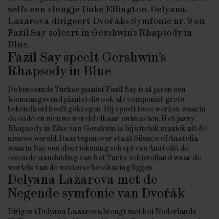
zelfs een vleugje Duke Ellington. Delyana
Lazarova dirigeert Dvořáks
Symfonie nr. 9
en
Fazil Say soleert in Gershwin’s
Rhapsody in
Blue
.
Fazil Say speelt Gershwin’s
Rhapsody in Blue
De beroemde Turkse pianist Fazil Say is al jaren een
toonaangevend pianist die ook als componist grote
bekendheid heeft gekregen. Hij speelt twee werken waarin
de oude en nieuwe wereld elkaar ontmoeten. Het jazzy
Rhapsody in Blue
van Gershwin is bij uitstek muziek uit de
nieuwe wereld. Daartegenover staat
Silence of Anatolia
waarin Say een sfeertekening schept van Anatolië, de
oeroude aanduiding van het Turks schiereiland waar de
wortels van de westerse beschaving liggen.
Delyana Lazarova met de
Negende symfonie van Dvořák
Dirigent Delyana Lazarova brengt met het Nederlands