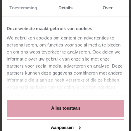
za. 22 februari 2025
20:15
Toestemming
Details
Over
Het Concertgebouw
€25.00 - €55.00
Uitverkocht
zo. 23 februari 2025
14:15
Deze website maakt gebruik van cookies
Het Concertgebouw
€18.00 - €56.00
We gebruiken cookies om content en advertenties te
Uitverkocht
personaliseren, om functies voor social media te bieden
en om ons websiteverkeer te analyseren. Ook delen we
Locatie
informatie over uw gebruik van onze site met onze
PHIL
partners voor social media, adverteren en analyse. Deze
Haarlem
, Nederland
partners kunnen deze gegevens combineren met andere
Prijs
€22.00 - €41.50
informatie die u aan ze heeft verstrekt of die ze hebben
Programma
verzameld op basis van uw gebruik van hun services.
Duke Ellington — Sophisticated Lady
Gershwin — Rhapsody in Blue
Say — Silence of Anatolia
Dvořák — Symfonie nr. 9 ‘Uit de nieuwe wereld’
Orkest
Alles toestaan
Nederlands Philharmonisch
Aanpassen