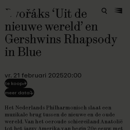
Dvořáks ‘Uit de
Zoeken
Menu
nieuwe wereld’ en
Gershwins Rhapsody
in Blue
vr. 21 februari 2025
20:00
te koop
⮫
meer data
⮯
Het Nederlands Philharmonisch slaat een
muzikale brug tussen de nieuwe en de oude
wereld. Van het oeroude schiereiland Anatolië
tot het jazzy Amerika van begin 20e eeuw, met