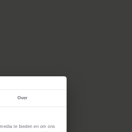
Over
 media te bieden en om ons