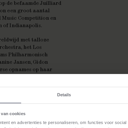
p de befaamde Juilliard
 won een groot aantal
l Music Competition en
 of Indianapolis.
reldwijd met talloze
chestra, het Los
ams Philharmonisch
Janine Jansen, Gidon
erse opnames op haar
 Tripelconcert die ze
ar meest recente cd
omponist met Sunwook
Details
apolis:
 van cookies
 moest
ent en advertenties te personaliseren, om functies voor social