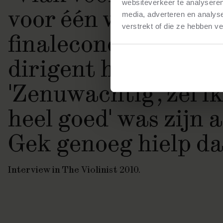
websiteverkeer te analyseren
voor één van de
media, adverteren en analys
verstrekt of die ze hebben v
finaleconcerten vro
dirigent hoe ik me v
'Zenuwachtig', zei ik.
heel goed' was zijn 
Gek genoeg hielp da
Interview in The Violinist 2010.