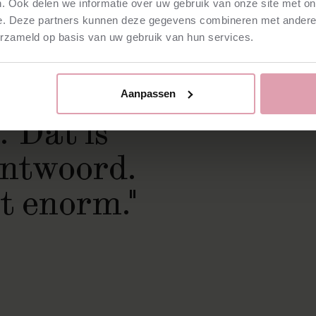
. Ook delen we informatie over uw gebruik van onze site met on
e. Deze partners kunnen deze gegevens combineren met andere i
erzameld op basis van uw gebruik van hun services.
eg de
oelde.
Aanpassen
 'Dat is
antwoord.
t enorm."