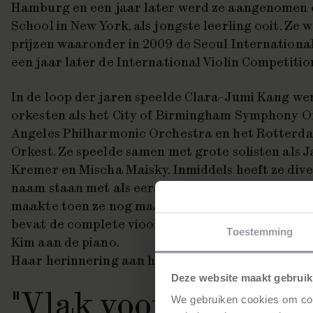
Hamburg en een jaar later werd ze aangenomen o
School in New York, als jongste leerling ooit. Ze
prijzen waaronder in 2009 de Seoul Internationa
een jaar later de International Violin Competition
In de loop der jaren speelde Clara-Jumi Kang we
orkesten als het City of Birmingham Symphony Or
Angeles Philharmonic Orchestra en het Rotterd
Orkest. Ze speelde samen met grote solisten als 
Kremer en Mischa Maisky. Inmiddels heeft ze div
naam staan met als eerste een cd van Beethovens
maakte toen ze nog maar negen jaar oud was. Ha
bevat de complete vioolsonates van dezelfde c
Toestemming
Kim aan de piano.
Haar herinnering aan het vioolconcours in Indian
Deze website maakt gebruik
"Vlak voordat ik op
We gebruiken cookies om cont