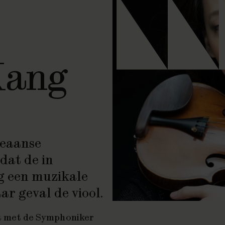
Kang
reaanse
dat de in
g een muzikale
ar geval de viool.
ert met de Symphoniker