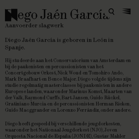
Diego Jaén García
Zoeken
Menu
Aanvoerder slagwerk
Diego Jaén García is geboren in León in
Spanje.
Hij studeerde aan het Conservatorium van Amsterdam en
bij de paukenisten en percussionisten van het
Concertgebouw Orkest, Nick Woud en Tomohiro Ando,
Mark Braafhart en Bence Major. Diego volgde tijdens zijn
studie regelmatig masterclasses bij paukenisten in andere
Europese landen, waaronder Marinus Komst, Maarten van
der Valk, Raymond Curffs, Bart Jansen, Guido Rückel,
Gratiniano Murcia en de percussionisten Herman Rieken,
Guido Macggrander en Lorenzo Ferrándiz, onder andere.
Diego heeft gespeeld bij verschillende jeugdorkesten,
waaronder het Nationaal Jeugdorkest (NJO), Joven
Orquesta Nacional de España (JONDE), Gustav Mahler