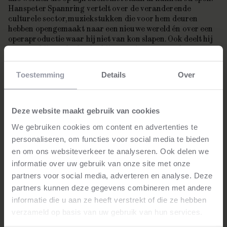
Hanspeter Spannring vertelt over de veranderende
culturele sector, muziekstukken die voor hem deuren
hebben opengemaakt naar een nieuwe wereld én over een
operaproductie waar hij niet van kon slapen. Ook deelt hij
waarom hij - ondanks dat hij naar eigen zeggen het
mooiste beroep heeft dat er bestaat – blij is dat zijn zoons
geen muzikant zijn geworden.
Toestemming
Details
Over
Deze website maakt gebruik van cookies
We gebruiken cookies om content en advertenties te
personaliseren, om functies voor social media te bieden
en om ons websiteverkeer te analyseren. Ook delen we
informatie over uw gebruik van onze site met onze
partners voor social media, adverteren en analyse. Deze
partners kunnen deze gegevens combineren met andere
informatie die u aan ze heeft verstrekt of die ze hebben
verzameld op basis van uw gebruik van hun services.
Stay tuned!