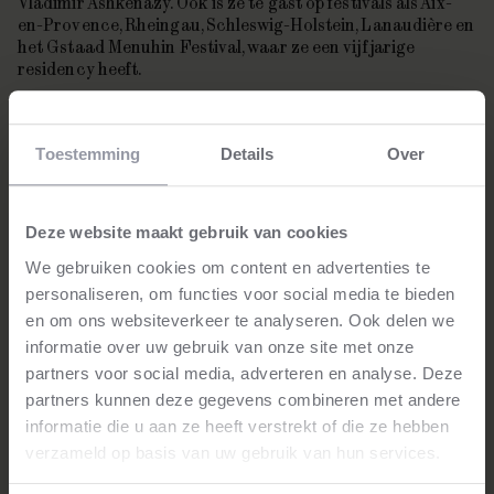
Vladimir Ashkenazy. Ook is ze te gast op festivals als Aix-
en-Provence, Rheingau, Schleswig-Holstein, Lanaudière en
het Gstaad Menuhin Festival, waar ze een vijfjarige
residency heeft.
Lucienne beweegt zich even soepel in de jazz: ze heeft een
eigen kwartet en opende in 2018 en 2022 voor Wynton
Toestemming
Details
Over
Marsalis op Jazz in Marciac.
In seizoen 2024/25 tourde ze met het Orchestre de
Chambre de Paris (Philharmonie de Paris, Elbphilharmonie,
Deze website maakt gebruik van cookies
Konzerthaus Berlin) rond haar vijfde album op Warner
We gebruiken cookies om content en advertenties te
Classics. Ook begon ze een driejarig traject als
Junge
personaliseren, om functies voor social media te bieden
Wilde
bij het Konzerthaus Dortmund.
en om ons websiteverkeer te analyseren. Ook delen we
informatie over uw gebruik van onze site met onze
partners voor social media, adverteren en analyse. Deze
partners kunnen deze gegevens combineren met andere
informatie die u aan ze heeft verstrekt of die ze hebben
Stay tuned!
verzameld op basis van uw gebruik van hun services.