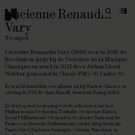
Lucienne Renaudin
Zoeken
Menu
Vary
Trompet
Lucienne Renaudin Vary (1999) won in 2016 de
Révélation-prijs bij de Victoires de la Musique
Classique en werd in 2021 door Julian Lloyd
Webber genoemd in Classic FM’s
30 Under 30
.
Ze bracht inmiddels vier albums uit bij Warner Classics en
ontving in 2021 de Opus Klassik Award als Young Artist.
Ze trad op met toonaangevende orkesten zoals het
Philharmonia Orchestra, Tonhalle-Orchester Zürich,
Royal Philharmonic Orchestra, Orchestre National de
France en Brussels Philharmonic, onder dirigenten als
Paavo Järvi, Barbara Hannigan, Cristian Macelaru en