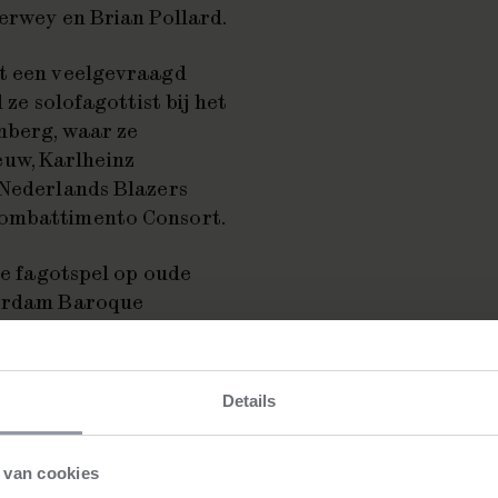
Terwey en Brian Pollard.
ot een veelgevraagd
 ze solofagottist bij het
nberg, waar ze
uw, Karlheinz
 Nederlands Blazers
Combattimento Consort.
he fagotspel op oude
sterdam Baroque
ollegium Vocale Gent en
e Champs Elysees onder
Details
rs solofagottist bij het
 van cookies