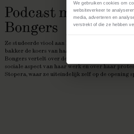
We gebruiken cookies om cont
Podcast met Margr
websiteverkeer te analyseren
media, adverteren en analys
Bongers
verstrekt of die ze hebben v
Ze studeerde viool aan het conservatorium toen e
bakker de koers van haar muzikale carrière ver
Bongers vertelt over deze bijzondere ontmoeting b
sociale aspect van haar werk en over haar prote
Stopera, waar ze uiteindelijk zelf op de opening s