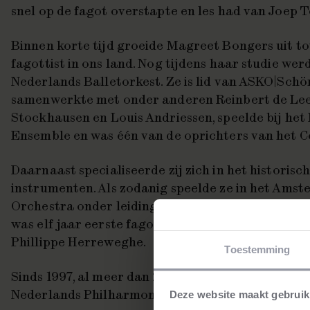
snel op de fagot overstapte en les had van Joep 
Binnen korte tijd groeide Magreet Bongers uit t
fagottist in ons land. Nog tijdens haar studie werd
Nederlands Balletorkest. Ze is lid van ASKO|Schö
samenwerkte met onder anderen Reinbert de Lee
Stockhausen en Louis Andriessen, speelde bij het
Ensemble en was één van de oprichters van het 
Daarnaast specialiseerde zij zich in het historisc
instrumenten. Als zodanig speelde ze in het Am
Orchestra onder leiding van Ton Koopman, het C
was elf jaar eerste fagottist bij het Orchestre d
Phillippe Herreweghe.
Toestemming
Sinds 1997, al meer dan 20 jaar, is Margreet Bonge
Nederlands Philharmonisch.
Deze website maakt gebruik