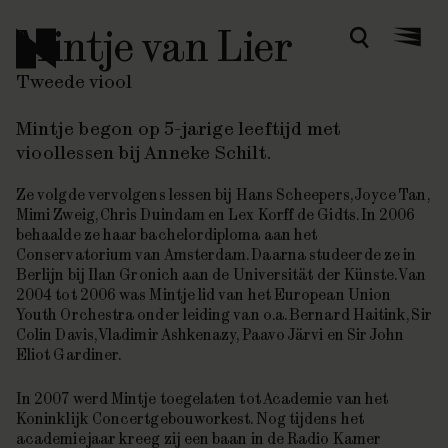
Mintje van Lier
Zoeken
Menu
Tweede viool
Mintje begon op 5-jarige leeftijd met
vioollessen bij Anneke Schilt.
Ze volgde vervolgens lessen bij Hans Scheepers, Joyce Tan,
Mimi Zweig, Chris Duindam en Lex Korff de Gidts. In 2006
behaalde ze haar bachelordiploma aan het
Conservatorium van Amsterdam. Daarna studeerde ze in
Berlijn bij Ilan Gronich aan de Universität der Künste. Van
2004 tot 2006 was Mintje lid van het European Union
Youth Orchestra onder leiding van o.a. Bernard Haitink, Sir
Colin Davis, Vladimir Ashkenazy, Paavo Järvi en Sir John
Eliot Gardiner.
In 2007 werd Mintje toegelaten tot Academie van het
Koninklijk Concertgebouworkest. Nog tijdens het
academiejaar kreeg zij een baan in de Radio Kamer