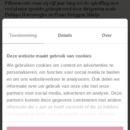
Filharmonie, waar zij vijf jaar lang, tot de opheffing, met
veel plezier speelde, geïnspireerd door dirigenten zoals
Philippe Herreweghe en Frans Brüggen. Mintje
remplaçeert bij o.a. het Koninklijk Concertgebouworkest
en het Mahler Chamber Orchestra. Tweemaal nam zij deel
aan het Zermatt Festival met het Scharoun Ensemble uit
Toestemming
Details
Over
de Berliner Philharmoniker. In Berlijn speelde zij met
Solistenensemble Kaleidoskop.
Deze website maakt gebruik van cookies
Mintje bespeelt een Johannes Fransiscus Cuypers (1812),
haar ter beschikking gesteld door het
Nationaal
We gebruiken cookies om content en advertenties te
Muziekinstrumenten Fonds
.
personaliseren, om functies voor social media te bieden
en om ons websiteverkeer te analyseren. Ook delen we
informatie over uw gebruik van onze site met onze
partners voor social media, adverteren en analyse. Deze
partners kunnen deze gegevens combineren met andere
informatie die u aan ze heeft verstrekt of die ze hebben
Stay tuned!
verzameld op basis van uw gebruik van hun services.
Schrijf je in voor het laatste nieuws.