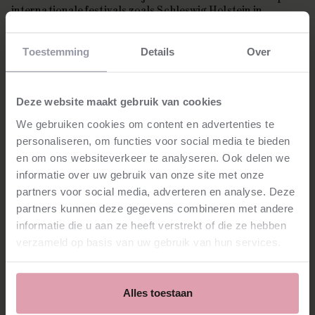
internationale festivals zoals Schleswig Holstein in
Duitsland, Staunton in Verenigde Staten, Internationaal
Kamermuziekfestival Utrecht en Stift.
Toestemming
Details
Over
Hij speelt op een viool van Santo Serafin (1750, Venetië) en
een stok van Caressa & Français, beide ter beschikking
gesteld door het Nationaal Muziekinstrumenten Fonds.
Deze website maakt gebruik van cookies
We gebruiken cookies om content en advertenties te
personaliseren, om functies voor social media te bieden
en om ons websiteverkeer te analyseren. Ook delen we
informatie over uw gebruik van onze site met onze
partners voor social media, adverteren en analyse. Deze
Stay tuned!
partners kunnen deze gegevens combineren met andere
informatie die u aan ze heeft verstrekt of die ze hebben
Schrijf je in voor het laatste nieuws.
verzameld op basis van uw gebruik van hun services.
aanmelden
⮫
Alles toestaan