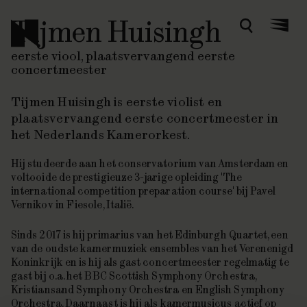
Tijmen Huisingh
Zoeken
Menu
eerste viool, plaatsvervangend eerste
concertmeester
Tijmen Huisingh is eerste violist en
plaatsvervangend eerste concertmeester in
het Nederlands Kamerorkest.
Hij studeerde aan het conservatorium van Amsterdam en
voltooide de prestigieuze 3-jarige opleiding 'The
international competition preparation course' bij Pavel
Vernikov in Fiesole, Italië.
Sinds 2017 is hij primarius van het Edinburgh Quartet, een
van de oudste kamermuziek ensembles van het Verenenigd
Koninkrijk en is hij als gast concertmeester regelmatig te
gast bij o.a. het BBC Scottish Symphony Orchestra,
Kristiansand Symphony Orchestra en English Symphony
Orchestra. Daarnaast is hij als kamermusicus actief op