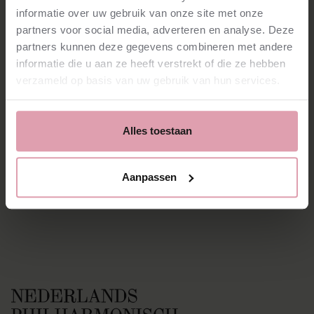
informatie over uw gebruik van onze site met onze
partners voor social media, adverteren en analyse. Deze
Vacatures
partners kunnen deze gegevens combineren met andere
Pers
informatie die u aan ze heeft verstrekt of die ze hebben
Nieuws
verzameld op basis van uw gebruik van hun services.
Contact
Facebook
Instagram
Alles toestaan
YouTube
Spotify
Aanpassen
Privacy
Cookies