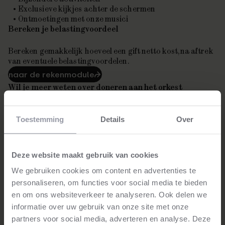
Exclusieve kijkjes achter de schermen
Ontmoetingen met onze musici
Bereken je belastingvoordeel
Bereken gemakkelijk hoeveel een gift netto kost, na aftrek
van eventuele belastingvoordelen.
naar de rekenmodule
⮫
Wil je meer weten over doneren aan het orkest
Neem dan contact op met Natasha Hoogenboom via 020
521 75 48 of
steun@nedpho.nl
.
Toestemming
Details
Over
"Voor ons is klassieke muziek heel belangrijk. Daarom
Deze website maakt gebruik van cookies
steunen wij de orkesten en ook hun educatieve
initiatieven".
We gebruiken cookies om content en advertenties te
personaliseren, om functies voor social media te bieden
De heer en mevrouw Oudmaijer
en om ons websiteverkeer te analyseren. Ook delen we
Neem voor meer informatie contact met ons op. Natasha
informatie over uw gebruik van onze site met onze
Hoogenboom staat je graag te woord.
partners voor social media, adverteren en analyse. Deze