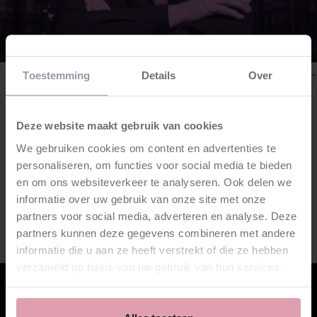
Barokspecialist René Jacobs dirigeert Bachs Matthäus-
Toestemming
Details
Over
Passion
Bachs Matthäus-Passion
uitgevoerd door topmusici en
Deze website maakt gebruik van cookies
jeugdkoren
We gebruiken cookies om content en advertenties te
personaliseren, om functies voor social media te bieden
zo. 29 maart 2026 14:15
en om ons websiteverkeer te analyseren. Ook delen we
TivoliVredenburg Utrecht
informatie over uw gebruik van onze site met onze
partners voor social media, adverteren en analyse. Deze
Verlang je naar bezinning en troost? Geef je over aan de
Matthäus en de kracht van gedeelde emotie en verstilling.
partners kunnen deze gegevens combineren met andere
informatie die u aan ze heeft verstrekt of die ze hebben
bestel kaarten
⮫
verzameld op basis van uw gebruik van hun services.