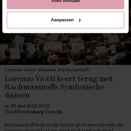
Alles toestaan
Aanpassen
Lorenzo Viotti dirigeert Rachmaninoff
Lorenzo Viotti keert terug met
Rachmaninoffs Symfonische
dansen
vr. 29 mei 2026 20:15
TivoliVredenburg Utrecht
Rachmaninoff trekt in zijn laatste grote meesterwerk alle
registers open en laat een gigantisch symfonieorkest