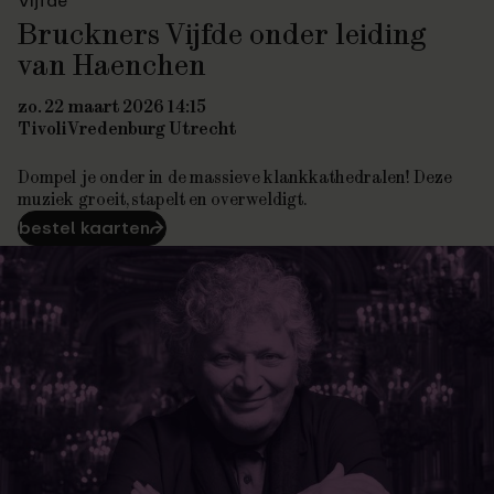
Bruckners Vijfde onder leiding
van Haenchen
zo. 22 maart 2026 14:15
TivoliVredenburg Utrecht
Dompel je onder in de massieve klankkathedralen! Deze
muziek groeit, stapelt en overweldigt.
bestel kaarten
⮫