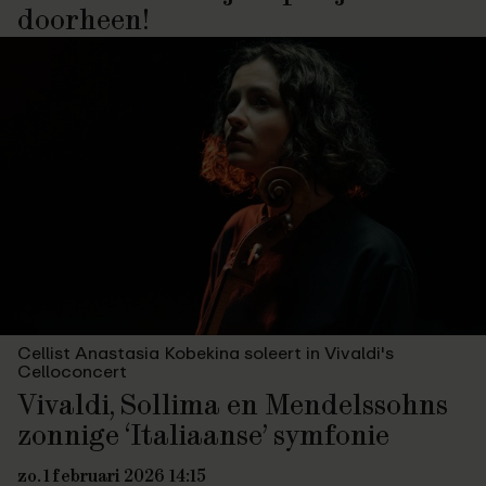
doorheen!
Cellist Anastasia Kobekina soleert in Vivaldi's
Celloconcert
Vivaldi, Sollima en Mendelssohns
zonnige ‘Italiaanse’ symfonie
zo. 1 februari 2026 14:15