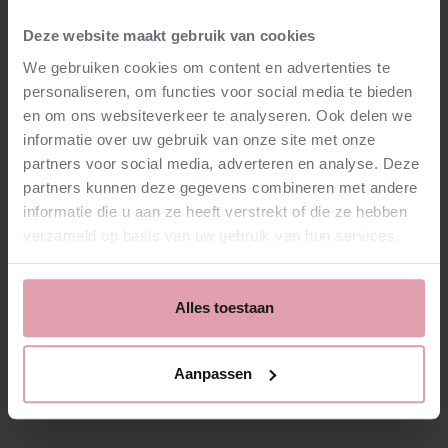
lonnekejansen@nedpho.nl
vóór 15 januari 2026.
Deze website maakt gebruik van cookies
Meer informatie? Stuur een mail aan Lonneke Jansen met
We gebruiken cookies om content en advertenties te
uw vraag en wij zullen contact met u opnemen.
personaliseren, om functies voor social media te bieden
en om ons websiteverkeer te analyseren. Ook delen we
Het Nederlands Philharmonisch & Nederlands
informatie over uw gebruik van onze site met onze
Kamerorkest verzorgt opera- en concertproducties op het
partners voor social media, adverteren en analyse. Deze
hoogste artistieke niveau. Beide orkesten spelen als vaste
partners kunnen deze gegevens combineren met andere
orkestpartner bij De Nationale Opera en worden
internationaal tot de beste opera-orkesten gerekend. Het
informatie die u aan ze heeft verstrekt of die ze hebben
Concertgebouw Amsterdam is de thuiszaal voor de
verzameld op basis van uw gebruik van hun services.
concertprogrammering. Het NedPhO & NKO verbindt
artistieke excellentie met gastvrijheid en een
programmering voor een breed publiek. Onze muziek is er
voor iedereen, ongeacht leeftijd, cultuur, achtergrond of
Alles toestaan
ervaring. Met programma’s voor muziekeducatie en
professionele talentontwikkeling stimuleren we jonge
generaties.
Aanpassen