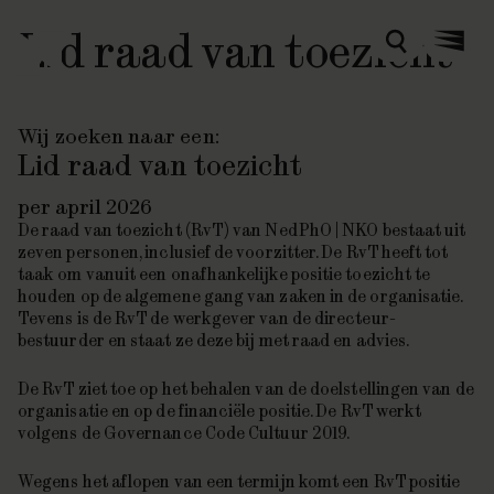
Lid raad van toezicht
Zoeken
Menu
Wij zoeken naar een:
Lid raad van toezicht
per april 2026
De raad van toezicht (RvT) van NedPhO | NKO bestaat uit
zeven personen, inclusief de voorzitter. De RvT heeft tot
taak om vanuit een onafhankelijke positie toezicht te
houden op de algemene gang van zaken in de organisatie.
Tevens is de RvT de werkgever van de directeur-
bestuurder en staat ze deze bij met raad en advies.
De RvT ziet toe op het behalen van de doelstellingen van de
organisatie en op de financiële positie. De RvT werkt
volgens de Governance Code Cultuur 2019.
Wegens het aflopen van een termijn komt een RvT positie