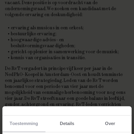
vacant. Deze positie is op voordracht van de
ondernemingsraad. We zoeken een kandidaat met de
volgende ervaring en deskundigheid:
ervaring als musicus in een orkest;
bestuurlijke ervaring;
hoogwaardige advies- en
besluitvormingsvaardigheden;
gericht op plezier in samenwerking voor de muziek;
kennis van organisaties in transitie.
De RvT vergadert in principe vijf keer per jaar in de
NedPhO-Koepel in Amsterdam-Oost en houdt tenminste
een jaarlijkse strategiedag. Leden van de RvT worden
benoemd voor een periode van vier jaar met de
mogelijkheid van eenmalige herbenoeming voor nog eens
vier jaar. De RvT streeft naar een goede balans in leeftijd,
gender, achtergrond en ervaring. RvT-leden verrichten
hun werkzaamheden onbezoldigd.
Geïnteresseerden vragen wij een motivatiebrief en CV te
Toestemming
Details
Over
sturen naar Lonneke Jansen via