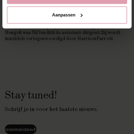
voor een jaar met uitzicht op verlenging van nog een jaar.
Alejandro Cantalapiedra is de opvolger van Giuseppe
Mengoli, die onlangs Teodor Currentzis assisteerde bij het
Aanpassen
Concertgebouworkest en het SWR Symfonieorkest en een
contract tekende bij Keynote Artist Management. Voor
Mengoli was Nil Venditti de assistent-dirigent. Zij wordt
inmiddels vertegenwoordigd door HarrisonParrott.
Stay tuned!
Schrijf je in voor het laatste nieuws.
aanmelden
⮫