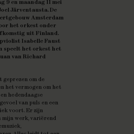
ag 9 en maandag 11 mei
Joel Järventausta. De
oncertgebouw Amsterdam
oor het orkest onder
afkomstig uit Finland.
violist Isabelle Faust
 speelt het orkest het
Juan
van Richard
dt geprezen om de
en het vermogen om het
k en hedendaagse
u gevoel van puls en een
ek voort. Er zijn
 mijn werk, variërend
emuziek,
en. Alles leidt tot een