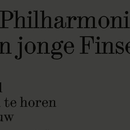
Philharmoni
n jonge Fins
l
 te horen
ouw