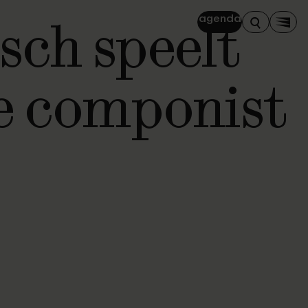
sch speelt
agenda
Zoeken
Men
e componist