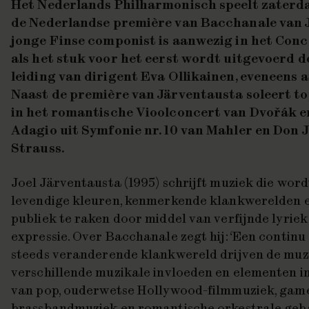
Het Nederlands Philharmonisch speelt zaterd
de Nederlandse première van
Bacchanale
van 
jonge Finse componist is aanwezig in het C
als het stuk voor het eerst wordt uitgevoerd d
leiding van dirigent Eva Ollikainen, eveneens 
Naast de première van Järventausta soleert top
in het romantische
Vioolconcert
van Dvořák en
Adagio
uit
Symfonie nr. 10
van Mahler en
Don 
Strauss.
Joel Järventausta (1995) schrijft muziek die wor
levendige kleuren, kenmerkende klankwerelden 
publiek te raken door middel van verfijnde lyrie
expressie. Over
Bacchanale
zegt hij: ‘Een contin
steeds veranderende klankwereld drijven de muzi
verschillende muzikale invloeden en elementen in
van pop, ouderwetse Hollywood-filmmuziek, gam
brassbandmuziek en romantische orkestrale gebar