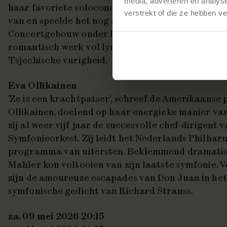
media, adverteren en analys
haar favoriete soloconcerten. Ze maakte er een
verstrekt of die ze hebben v
van en speelde het nog niet zo lang geleden in h
Concertgebouw onder leiding van Philippe Herre
romantisch werk vol lyrische momenten maar oo
Tsjechische vurigheid.
Eva Ollikainen
'Ze is een krachtpatser', schreef de Amerikaanse 
Ollikainen, doelend op haar energieke manier van 
zij al weer vijf jaar de succesvolle chef-dirigent 
Symfonieorkest. Zij leidt het Nederlands Philhar
programma van uitersten. Beklemmend dramatisch
Mahler kon voltooien van zijn laatste symfonie.
zijn de amoureuze escapades van Don Juan in het
symfonische gedicht van Richard Strauss.
za. 09 mei 2026 20:15