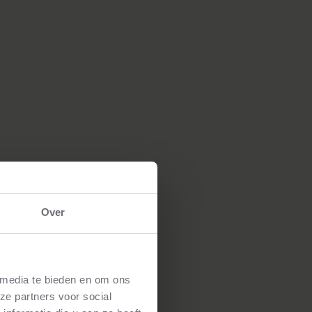
Over
 media te bieden en om ons
ze partners voor social