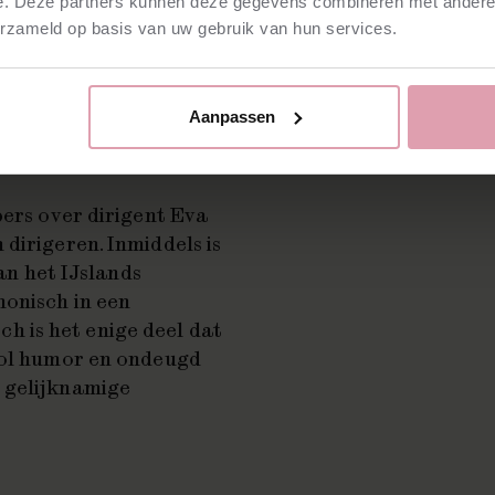
e. Deze partners kunnen deze gegevens combineren met andere i
 alom geprezen opname
erzameld op basis van uw gebruik van hun services.
et Amsterdamse
weghe. Een heerlijk
k met onvervalste
Aanpassen
pers over dirigent Eva
dirigeren. Inmiddels is
van het IJslands
monisch in een
 is het enige deel dat
 Vol humor en ondeugd
 gelijknamige