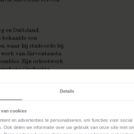
g en Duitsland,
en behaalde een
n, waar hij studeerde bij
et werk van Järventausta
sembles. Zijn orkestwerk
 Symphony Orchestra
op tournee naar
de in 2023 met het Finse
ge Benjamin.
Details
 van cookies
ist die ook in Nederland
ent en advertenties te personaliseren, om functies voor social
isch was ze een aantal
. Ook delen we informatie over uw gebruik van onze site met on
t
van Dvořák is een van