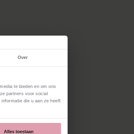
Over
 media te bieden en om ons
ze partners voor social
nformatie die u aan ze heeft
Alles toestaan