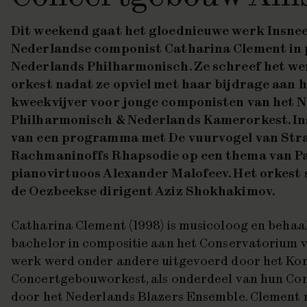
Dit weekend gaat het gloednieuwe werk
Insne
Nederlandse componist Catharina Clement in p
Nederlands Philharmonisch. Ze schreef het we
orkest nadat ze opviel met haar bijdrage aan 
kweekvijver voor jonge componisten van het 
Philharmonisch & Nederlands Kamerorkest. In
van een programma met
De vuurvogel
van Str
Rachmaninoffs
Rhapsodie op een thema van P
pianovirtuoos Alexander Malofeev. Het orkest 
de Oezbeekse dirigent Aziz Shokhakimov.
Catharina Clement (1998) is musicoloog en behaa
bachelor in compositie aan het Conservatorium
werk werd onder andere uitgevoerd door het Kon
Concertgebouworkest, als onderdeel van hun Co
door het Nederlands Blazers Ensemble. Clement 