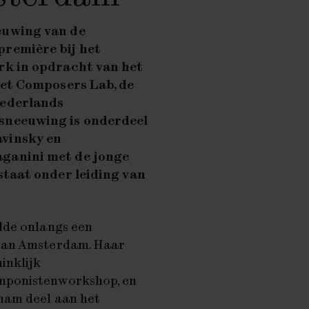
euwing
van de
remière bij het
rk in opdracht van het
het Composers Lab, de
Nederlands
sneeuwing is onderdeel
avinsky en
aganini
met de jonge
staat onder leiding van
lde onlangs een
 van Amsterdam. Haar
inklijk
mponistenworkshop, en
nam deel aan het