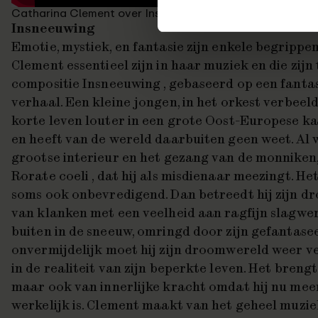
Catharina Clement over Insneeuwing
Insneeuwing
Emotie, mystiek, en fantasie zijn enkele begrippe
Clement essentieel zijn in haar muziek en die zijn 
compositie
Insneeuwing
, gebaseerd op een fanta
verhaal. Een kleine jongen, in het orkest verbeeld
korte leven louter in een grote Oost-Europese 
en heeft van de wereld daarbuiten geen weet. Al wa
grootse interieur en het gezang van de monniken,
Rorate coeli
, dat hij als misdienaar meezingt. H
soms ook onbevredigend. Dan betreedt hij zijn d
van klanken met een veelheid aan ragfijn slagwerk
buiten in de sneeuw, omringd door zijn gefantase
onvermijdelijk moet hij zijn droomwereld weer ve
in de realiteit van zijn beperkte leven. Het breng
maar ook van innerlijke kracht omdat hij nu meer
werkelijk is. Clement maakt van het geheel muziek