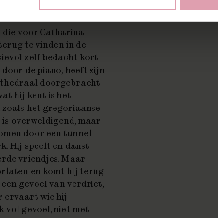
n die voor Catharina
terug te vinden in de
sievol zelf bedacht kort
 door de piano, heeft zijn
kathedraal doorgebracht
t hij kent is het
 zoals het gregoriaanse
et is overweldigend, maar
romen door een tunnel
. Hij speelt en danst
erde vriendjes. Maar
rlaten en komt hij terug
t een gevoel van verdriet,
 ervaart wie hij
 vol gevoel, niet met