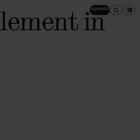
lement in
agenda
Zoeken
Men