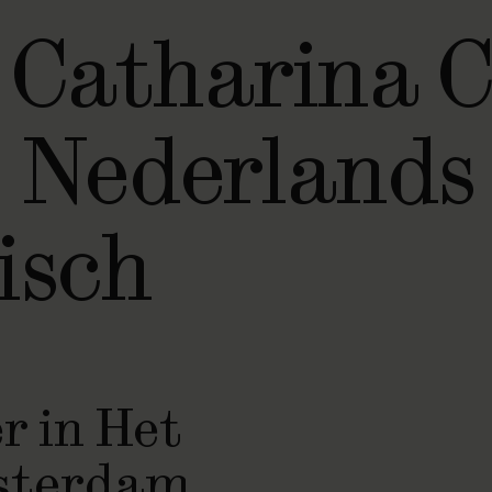
Catharina C
j Nederlands
isch
r in Het
sterdam