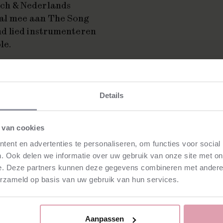
ch & Nederlands
al mee aan The Song
d lied instrumenteren
le.
Clement is al de derde
 een compositie voor
en dat Ramin Amin
Details
at van Clement is de
eekend de
 van cookies
t sprookjesachtige
ent en advertenties te personaliseren, om functies voor social
. Ook delen we informatie over uw gebruik van onze site met on
e. Deze partners kunnen deze gegevens combineren met andere i
erzameld op basis van uw gebruik van hun services.
Aanpassen