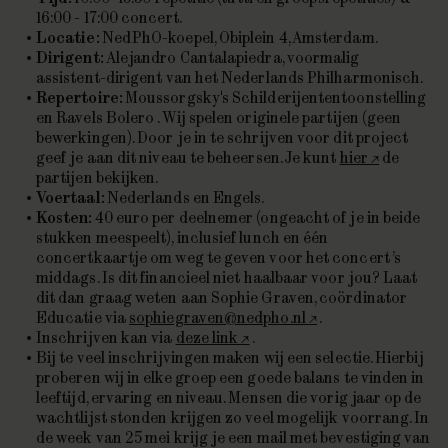
16:00 - 17:00 concert.
Locatie:
NedPhO-koepel, Obiplein 4, Amsterdam.
Dirigent:
Alejandro Cantalapiedra, voormalig
assistent-dirigent van het Nederlands Philharmonisch.
Repertoire:
Moussorgsky's
Schilderijententoonstelling
en Ravels
Bolero
. Wij spelen originele partijen (geen
bewerkingen). Door je in te schrijven voor dit project
geef je aan dit niveau te beheersen. Je kunt
hier
de
partijen bekijken.
Voertaal:
Nederlands en Engels.
Kosten:
40 euro per deelnemer (ongeacht of je in beide
stukken meespeelt), inclusief lunch en één
concertkaartje om weg te geven voor het concert ’s
middags. Is dit financieel niet haalbaar voor jou? Laat
dit dan graag weten aan Sophie Graven, coördinator
Educatie via
sophiegraven@nedpho.nl
.
Inschrijven kan via
deze link
.
Bij te veel inschrijvingen maken wij een selectie. Hierbij
proberen wij in elke groep een goede balans te vinden in
leeftijd, ervaring en niveau. Mensen die vorig jaar op de
wachtlijst stonden krijgen zo veel mogelijk voorrang. In
de week van 25 mei krijg je een mail met bevestiging van