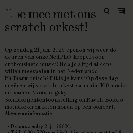
Doe mee met ons
Zoeken
Menu
scratch orkest!
Op zondag 21 juni 2026 openen wij weer de
deuren van onze NedPhO-koepel voor
enthousiaste musici! Heb je altijd al eens
willen meespelen in het Nederlands
Philharmonisch? Dit is je kans! Op deze dag
creëren wij scratch orkest van ruim 100 musici
die samen Moussorgsky's
Schilderijententoonstelling
en Ravels
Bolero
instuderen en laten horen op een concert.
Algemene informatie:
Datum:
zondag 21 juni 2026.
Tijd:
10:00 -15:30 repetitie (tutti en groepsrepetities) &