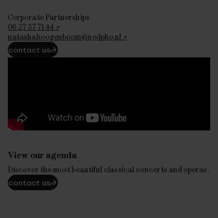
Corporate Partnerships
06 27 37 71 44
natashahoogenboom@nedpho.nl
contact us
⮫
View our agenda
Discover the most beautiful classical concerts and operas.
contact us
⮫