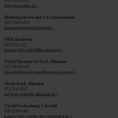
020 6264 521
info@paradiso.nl
Muziekgebouw aan ’t IJ, Amsterdam
020 7882 000
kassa@muziekgebouw.nl
PHIL Haarlem
023 5121 212
kaartverkoop@philhaarlem.nl
TAQA Theater De Vest, Alkmaar
072 5489 888
kaartverkoop@taqatheaterdevest.nl
Grote Kerk, Alkmaar
072 514 0707
info@grotekerk-alkmaar.nl
TivoliVredenburg, Utrecht
030 2314 544
kaartverkoop@tivolivredenburg.nl