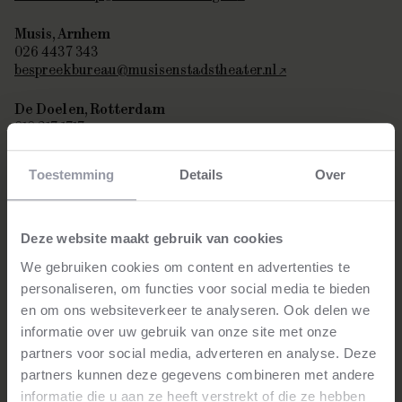
Musis, Arnhem
026 4437 343
bespreekbureau@musisenstadstheater.nl
De Doelen, Rotterdam
010 217 1717
tickets@dedoelen.nl
Toestemming
Details
Over
Zeeuwse Concertzaal, Middelburg
0118 637 777
info@zeeuwseconcertzaal.nl
Deze website maakt gebruik van cookies
Muziekgebouw Eindhoven
We gebruiken cookies om content en advertenties te
040 244 2020
personaliseren, om functies voor social media te bieden
tickets@mgehv.nl
en om ons websiteverkeer te analyseren. Ook delen we
informatie over uw gebruik van onze site met onze
Concertgebouw De Vereeniging, Nijmegen
024 322 1100
partners voor social media, adverteren en analyse. Deze
kassa@sedv.nl
partners kunnen deze gegevens combineren met andere
informatie die u aan ze heeft verstrekt of die ze hebben