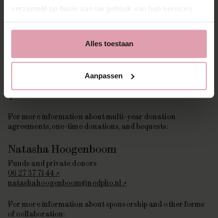
PLT - Theater Heerlen
verzameld op basis van uw gebruik van hun services.
045 571 6607
https://www.plt.nl/over-plt/openingstijden-
contactinformatie
Alles toestaan
Support our orchestras?
Would you like to learn more about the options to donate
Aanpassen
to our orchestras? Feel free to call or email us with any
questions.
For more information about multi-year donation
agreements, one-time donations, and bequests:
Natasha Hoogenboom
Funds and private donors
06 27 37 71 44
natashahoogenboom@nedpho.nl
For more information about sponsorship and other forms
of collaboration: