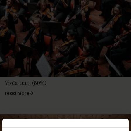
Viola tutti (80%)
read more
⮫