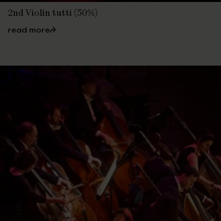
2nd Violin tutti (50%)
read more
⮫