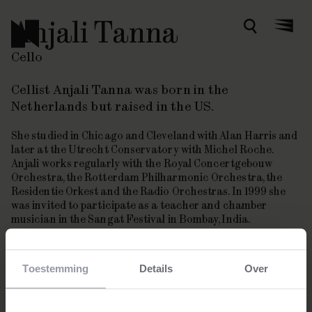
Anjali Tanna
Zoeken
Menu
Cello
Cellist Anjali Tanna was born in the
Netherlands but raised in the US.
She studied in Chicago and Cleveland with Alan Harris and
later at the Utrecht Conservatory with Michel Roche.
Anjali works regularly with the Royal Concertgebouw
Orchestra, the Rotterdam Philharmonic Orchestra, the
Residentie Orkest and the Radio Orchestras. In 1999 she
was invited to participate as a teacher and chamber
musician in the Sangat Festival in Bombay, India.
Toestemming
Details
Over