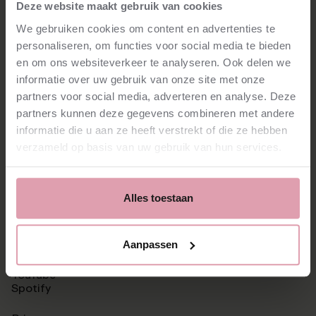
Stay tuned!
Deze website maakt gebruik van cookies
We gebruiken cookies om content en advertenties te
Subscribe for our latest news
personaliseren, om functies voor social media te bieden
en om ons websiteverkeer te analyseren. Ook delen we
informatie over uw gebruik van onze site met onze
subscribe
⮫
partners voor social media, adverteren en analyse. Deze
partners kunnen deze gegevens combineren met andere
informatie die u aan ze heeft verstrekt of die ze hebben
verzameld op basis van uw gebruik van hun services.
Vacancies
Press
Alles toestaan
News
Contact
Aanpassen
Facebook
Instagram
YouTube
Spotify