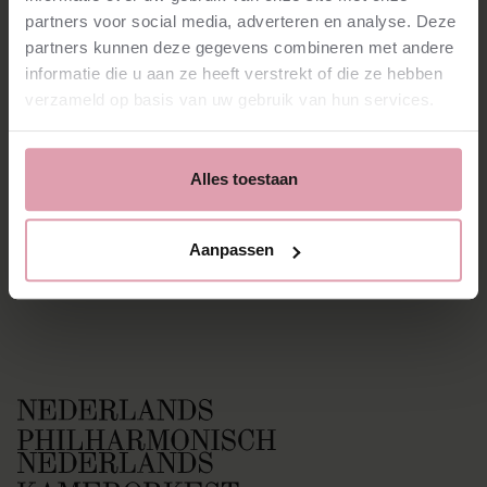
Vacancies
partners voor social media, adverteren en analyse. Deze
Press
partners kunnen deze gegevens combineren met andere
News
informatie die u aan ze heeft verstrekt of die ze hebben
Contact
verzameld op basis van uw gebruik van hun services.
Facebook
Instagram
YouTube
Alles toestaan
Spotify
Privacy
Aanpassen
Cookies