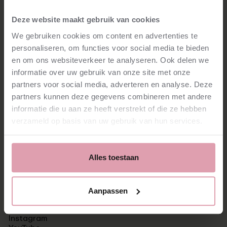
Deze website maakt gebruik van cookies
Stay tuned!
We gebruiken cookies om content en advertenties te
personaliseren, om functies voor social media te bieden
en om ons websiteverkeer te analyseren. Ook delen we
Subscribe for our latest news
informatie over uw gebruik van onze site met onze
partners voor social media, adverteren en analyse. Deze
subscribe
⮫
partners kunnen deze gegevens combineren met andere
informatie die u aan ze heeft verstrekt of die ze hebben
verzameld op basis van uw gebruik van hun services.
Vacancies
Alles toestaan
Press
News
Contact
Aanpassen
Facebook
Instagram