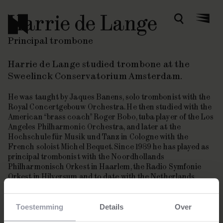
Harrie de Lange
Zoeken
Menu
Principal trombone
Harrie de Lange studied trombone at the
Sweelinck Conservatorium Amsterdam.
He was taught by Jaques Banens, solo trombonist with the
Royal Concertgebouw Orchestra. He then studied with the
American “brass coach” Roger Bobo, tuba player of the Los
Angeles Philharmonic Orchestra, and later at the
Hochschule für Musik und Tanz in Cologne with the
French soloist Michel Bequet. Since 1989 he has played as
principal trombonist with the Noordhollands
Philharmonisch Orkest in Haarlem, the Radio Symfonie
Orkest in Hilversum and to date with the Netherlands
Philharmonic.
Toestemming
Details
Over