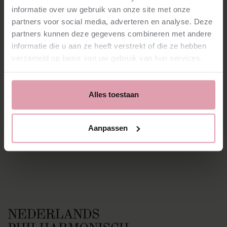
informatie over uw gebruik van onze site met onze
partners voor social media, adverteren en analyse. Deze
Vacancies
partners kunnen deze gegevens combineren met andere
Press
informatie die u aan ze heeft verstrekt of die ze hebben
News
verzameld op basis van uw gebruik van hun services.
Contact
Facebook
Instagram
Alles toestaan
YouTube
Spotify
Aanpassen
Privacy
Cookies