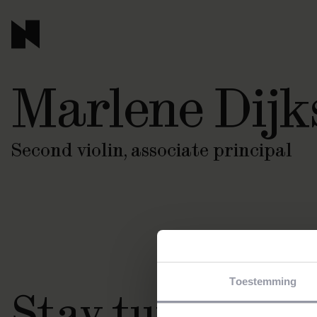
Marlene Dijk
Second violin, associate principal
Toestemming
Stay tuned!