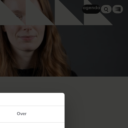
agenda
Zoeken
Men
Over