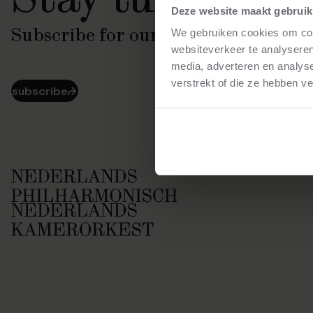
Deze website maakt gebruik
Subscribe for our latest news
We gebruiken cookies om cont
websiteverkeer te analyseren
media, adverteren en analys
verstrekt of die ze hebben v
subscribe
⮫