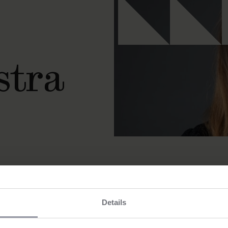
stra
Details