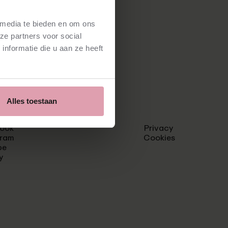
 media te bieden en om ons
ze partners voor social
nformatie die u aan ze heeft
Alles toestaan
ook
Privacy
gram
Cookies
be
y